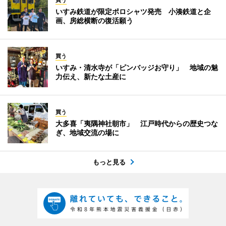
いすみ鉄道が限定ポロシャツ発売 小湊鉄道と企
画、房総横断の復活願う
買う
いすみ・清水寺が「ピンバッジお守り」 地域の魅
力伝え、新たな土産に
買う
大多喜「夷隅神社朝市」 江戸時代からの歴史つな
ぎ、地域交流の場に
もっと見る