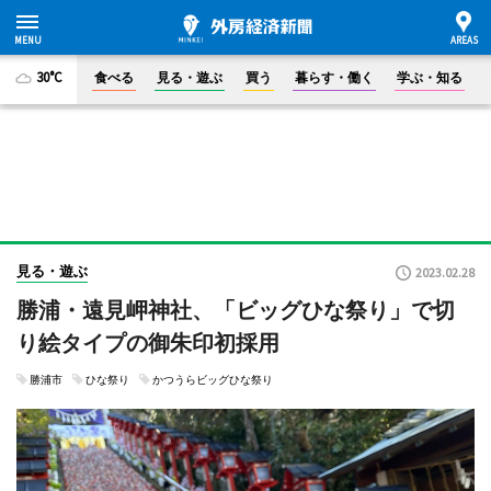
30°C
食べる
見る・遊ぶ
買う
暮らす・働く
学ぶ・知る
見る・遊ぶ
2023.02.28
勝浦・遠見岬神社、「ビッグひな祭り」で切
り絵タイプの御朱印初採用
勝浦市
ひな祭り
かつうらビッグひな祭り