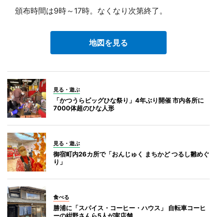
頒布時間は9時～17時。なくなり次第終了。
地図を見る
見る・遊ぶ
「かつうらビッグひな祭り」4年ぶり開催 市内各所に
7000体超のひな人形
見る・遊ぶ
御宿町内26カ所で「おんじゅく まちかど つるし雛めぐ
り」
食べる
勝浦に「スパイス・コーヒー・ハウス」 自転車コーヒ
ーの紺野さんら5人が実店舗