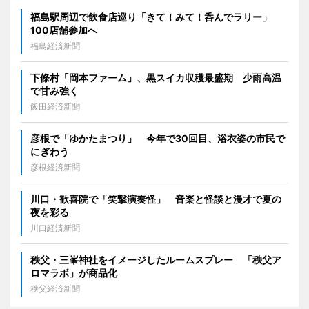
福島駅周辺で飲食店巡り「きて！みて！呑んでラリー」
100店舗参加へ
福島経済新聞
下條村「岡本ファーム」、黒スイカ収穫最盛期 少雨高温
で甘み強く
飯田経済新聞
彦根で「ゆかたまつり」 今年で30回目、浴衣姿の市民で
にぎわう
彦根経済新聞
川口・歓喜院で「笑撃演奏怪」 音楽と怪談と漫才で夏の
夜を彩る
川口経済新聞
秩父・三峯神社をイメージしたルームスプレー 「秩父ア
ロマラボ」が商品化
秩父経済新聞