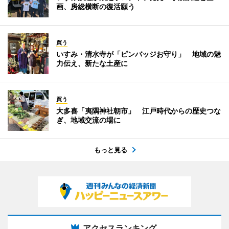
画、房総横断の復活願う
買う
いすみ・清水寺が「ピンバッジお守り」 地域の魅
力伝え、新たな土産に
買う
大多喜「夷隅神社朝市」 江戸時代からの歴史つな
ぎ、地域交流の場に
もっと見る
アクセスランキング