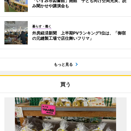
「いすみ市図書館」開館 子ども向け空間充実、読
み聞かせや講演会も
暮らす・働く
外房経済新聞 上半期PVランキング1位は、「御宿
の元縫製工場で店仕舞いフリマ」
もっと見る
買う