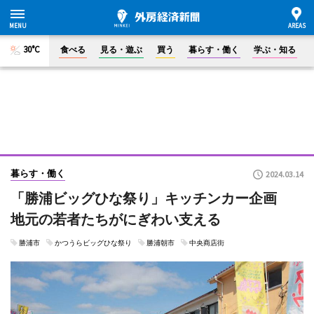
30°C
食べる
見る・遊ぶ
買う
暮らす・働く
学ぶ・知る
暮らす・働く
2024.03.14
「勝浦ビッグひな祭り」キッチンカー企画
地元の若者たちがにぎわい支える
勝浦市
かつうらビッグひな祭り
勝浦朝市
中央商店街