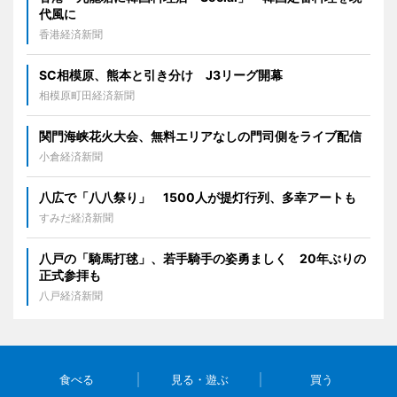
代風に
香港経済新聞
SC相模原、熊本と引き分け J3リーグ開幕
相模原町田経済新聞
関門海峡花火大会、無料エリアなしの門司側をライブ配信
小倉経済新聞
八広で「八八祭り」 1500人が提灯行列、多幸アートも
すみだ経済新聞
八戸の「騎馬打毬」、若手騎手の姿勇ましく 20年ぶりの
正式参拝も
八戸経済新聞
食べる
見る・遊ぶ
買う