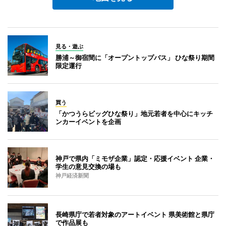
見る・遊ぶ
勝浦～御宿間に「オープントップバス」 ひな祭り期間
限定運行
買う
「かつうらビッグひな祭り」地元若者を中心にキッチ
ンカーイベントを企画
神戸で県内「ミモザ企業」認定・応援イベント 企業・
学生の意見交換の場も
神戸経済新聞
長崎県庁で若者対象のアートイベント 県美術館と県庁
で作品展も