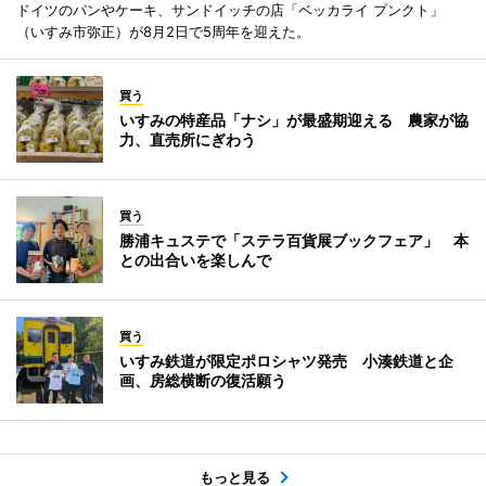
ドイツのパンやケーキ、サンドイッチの店「ベッカライ プンクト」
（いすみ市弥正）が8月2日で5周年を迎えた。
買う
いすみの特産品「ナシ」が最盛期迎える 農家が協
力、直売所にぎわう
買う
勝浦キュステで「ステラ百貨展ブックフェア」 本
との出合いを楽しんで
買う
いすみ鉄道が限定ポロシャツ発売 小湊鉄道と企
画、房総横断の復活願う
もっと見る