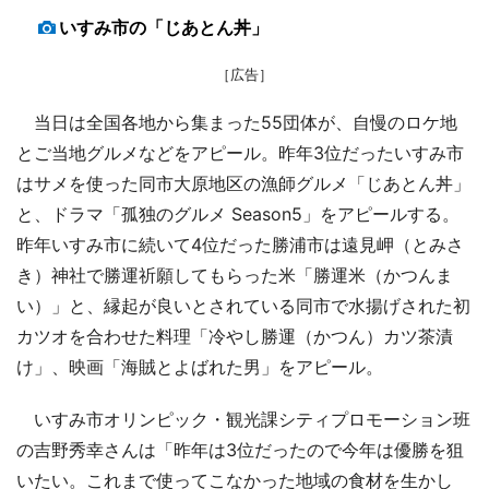
いすみ市の「じあとん丼」
［広告］
当日は全国各地から集まった55団体が、自慢のロケ地
とご当地グルメなどをアピール。昨年3位だったいすみ市
はサメを使った同市大原地区の漁師グルメ「じあとん丼」
と、ドラマ「孤独のグルメ Season5」をアピールする。
昨年いすみ市に続いて4位だった勝浦市は遠見岬（とみさ
き）神社で勝運祈願してもらった米「勝運米（かつんま
い）」と、縁起が良いとされている同市で水揚げされた初
カツオを合わせた料理「冷やし勝運（かつん）カツ茶漬
け」、映画「海賊とよばれた男」をアピール。
いすみ市オリンピック・観光課シティプロモーション班
の吉野秀幸さんは「昨年は3位だったので今年は優勝を狙
いたい。これまで使ってこなかった地域の食材を生かし