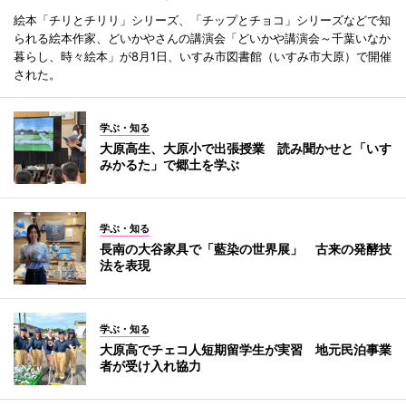
絵本「チリとチリリ」シリーズ、「チップとチョコ」シリーズなどで知
られる絵本作家、どいかやさんの講演会「どいかや講演会～千葉いなか
暮らし、時々絵本」が8月1日、いすみ市図書館（いすみ市大原）で開催
された。
学ぶ・知る
大原高生、大原小で出張授業 読み聞かせと「いす
みかるた」で郷土を学ぶ
学ぶ・知る
長南の大谷家具で「藍染の世界展」 古来の発酵技
法を表現
学ぶ・知る
大原高でチェコ人短期留学生が実習 地元民泊事業
者が受け入れ協力