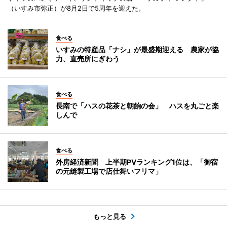
（いすみ市弥正）が8月2日で5周年を迎えた。
食べる
いすみの特産品「ナシ」が最盛期迎える 農家が協
力、直売所にぎわう
食べる
長南で「ハスの花茶と朝餉の会」 ハスを丸ごと楽
しんで
食べる
外房経済新聞 上半期PVランキング1位は、「御宿
の元縫製工場で店仕舞いフリマ」
もっと見る