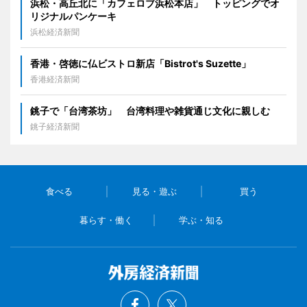
浜松・高丘北に「カフェロブ浜松本店」 トッピングでオ
リジナルパンケーキ
浜松経済新聞
香港・啓徳に仏ビストロ新店「Bistrot's Suzette」
香港経済新聞
銚子で「台湾茶坊」 台湾料理や雑貨通じ文化に親しむ
銚子経済新聞
食べる
見る・遊ぶ
買う
暮らす・働く
学ぶ・知る