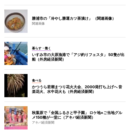
勝浦市の「冷やし勝運カツ茶漬け」 （関連画像）
関連画像
暮らす・働く
いすみ市の大原漁港で「アジ釣りフェスタ」 50隻が出
船（外房経済新聞）
食べる
かつうら若潮まつり花火大会、2000発打ち上げへ 音
楽花火、水中花火も（外房経済新聞）
秋葉原で「全国ふるさと甲子園」 ロケ地×ご当地グル
メ150種が一堂に（アキバ経済新聞）
アキバ経済新聞