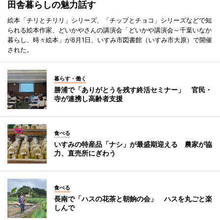
田舎暮らしの魅力話す
絵本「チリとチリリ」シリーズ、「チップとチョコ」シリーズなどで知
られる絵本作家、どいかやさんの講演会「どいかや講演会～千葉いなか
暮らし、時々絵本」が8月1日、いすみ市図書館（いすみ市大原）で開催
された。
暮らす・働く
勝浦で「ありがとうを残す終活セミナー」 官民・
寺が連携し高齢者支援
食べる
いすみの特産品「ナシ」が最盛期迎える 農家が協
力、直売所にぎわう
食べる
長南で「ハスの花茶と朝餉の会」 ハスを丸ごと楽
しんで