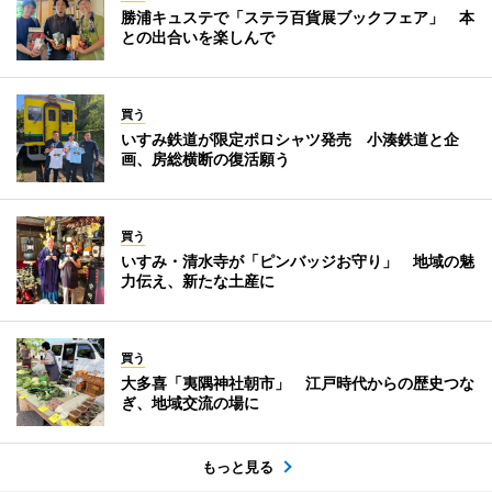
勝浦キュステで「ステラ百貨展ブックフェア」 本
との出合いを楽しんで
買う
いすみ鉄道が限定ポロシャツ発売 小湊鉄道と企
画、房総横断の復活願う
買う
いすみ・清水寺が「ピンバッジお守り」 地域の魅
力伝え、新たな土産に
買う
大多喜「夷隅神社朝市」 江戸時代からの歴史つな
ぎ、地域交流の場に
もっと見る