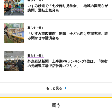
暮らす・働く
いすみ鉄道で「七夕飾り見学会」 地域の園児らが
訪問、運転士気分も
暮らす・働く
「いすみ市図書館」開館 子ども向け空間充実、読
み聞かせや講演会も
暮らす・働く
外房経済新聞 上半期PVランキング1位は、「御宿
の元縫製工場で店仕舞いフリマ」
もっと見る
買う