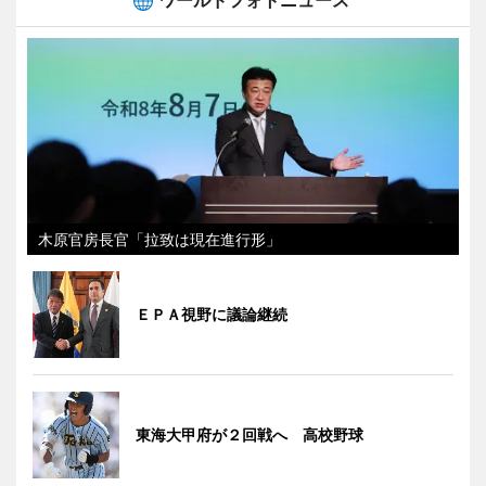
木原官房長官「拉致は現在進行形」
ＥＰＡ視野に議論継続
東海大甲府が２回戦へ 高校野球