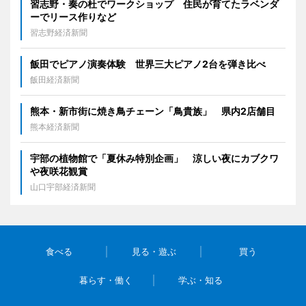
習志野・奏の杜でワークショップ 住民が育てたラベンダ
ーでリース作りなど
習志野経済新聞
飯田でピアノ演奏体験 世界三大ピアノ2台を弾き比べ
飯田経済新聞
熊本・新市街に焼き鳥チェーン「鳥貴族」 県内2店舗目
熊本経済新聞
宇部の植物館で「夏休み特別企画」 涼しい夜にカブクワ
や夜咲花観賞
山口宇部経済新聞
食べる
見る・遊ぶ
買う
暮らす・働く
学ぶ・知る