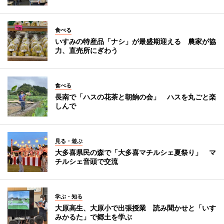
食べる
いすみの特産品「ナシ」が最盛期迎える 農家が協
力、直売所にぎわう
食べる
長南で「ハスの花茶と朝餉の会」 ハスを丸ごと楽
しんで
見る・遊ぶ
大多喜県民の森で「大多喜マチルシェ夏祭り」 マ
チルシェ音頭で交流
学ぶ・知る
大原高生、大原小で出張授業 読み聞かせと「いす
みかるた」で郷土を学ぶ