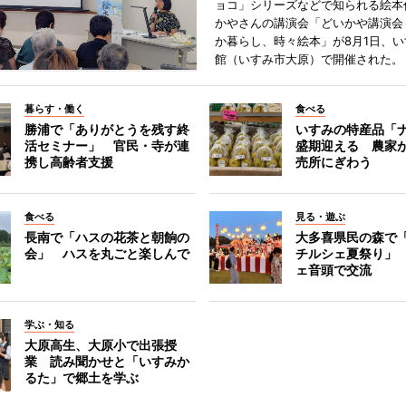
ョコ」シリーズなどで知られる絵本
かやさんの講演会「どいかや講演会
か暮らし、時々絵本」が8月1日、
館（いすみ市大原）で開催された。
暮らす・働く
食べる
勝浦で「ありがとうを残す終
いすみの特産品「
活セミナー」 官民・寺が連
盛期迎える 農家
携し高齢者支援
売所にぎわう
食べる
見る・遊ぶ
長南で「ハスの花茶と朝餉の
大多喜県民の森で
会」 ハスを丸ごと楽しんで
チルシェ夏祭り」
ェ音頭で交流
学ぶ・知る
大原高生、大原小で出張授
業 読み聞かせと「いすみか
るた」で郷土を学ぶ