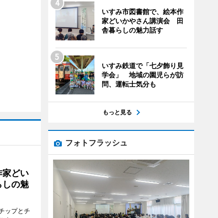
いすみ市図書館で、絵本作
家どいかやさん講演会 田
舎暮らしの魅力話す
いすみ鉄道で「七夕飾り見
学会」 地域の園児らが訪
問、運転士気分も
もっと見る
フォトフラッシュ
作家どい
らしの魅
チップとチ