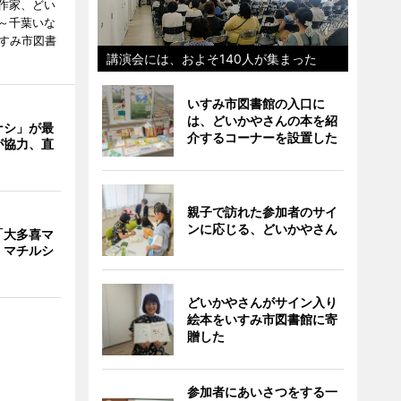
作家、どい
～千葉いな
いすみ市図書
講演会には、およそ140人が集まった
いすみ市図書館の入口に
は、どいかやさんの本を紹
ナシ」が最
介するコーナーを設置した
が協力、直
親子で訪れた参加者のサイ
ンに応じる、どいかやさん
「大多喜マ
 マチルシ
どいかやさんがサイン入り
絵本をいすみ市図書館に寄
贈した
参加者にあいさつをする一