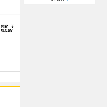
」開館 子
、読み聞か