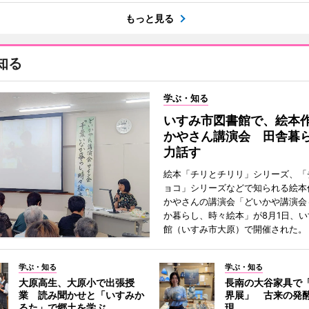
もっと見る
知る
学ぶ・知る
いすみ市図書館で、絵本
かやさん講演会 田舎暮
力話す
絵本「チリとチリリ」シリーズ、「
ョコ」シリーズなどで知られる絵本
かやさんの講演会「どいかや講演会
か暮らし、時々絵本」が8月1日、
館（いすみ市大原）で開催された。
学ぶ・知る
学ぶ・知る
大原高生、大原小で出張授
長南の大谷家具で
業 読み聞かせと「いすみか
界展」 古来の発
るた」で郷土を学ぶ
現