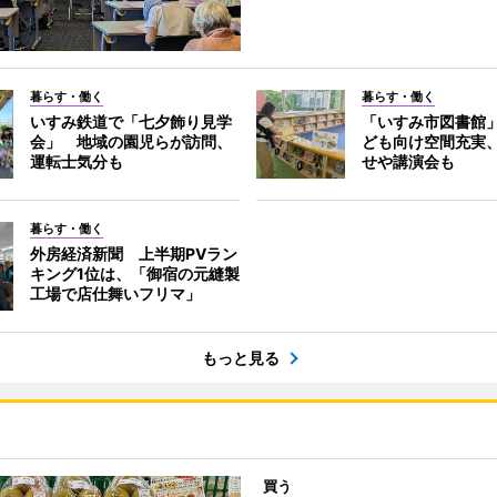
暮らす・働く
暮らす・働く
いすみ鉄道で「七夕飾り見学
「いすみ市図書館
会」 地域の園児らが訪問、
ども向け空間充実
運転士気分も
せや講演会も
暮らす・働く
外房経済新聞 上半期PVラン
キング1位は、「御宿の元縫製
工場で店仕舞いフリマ」
もっと見る
買う