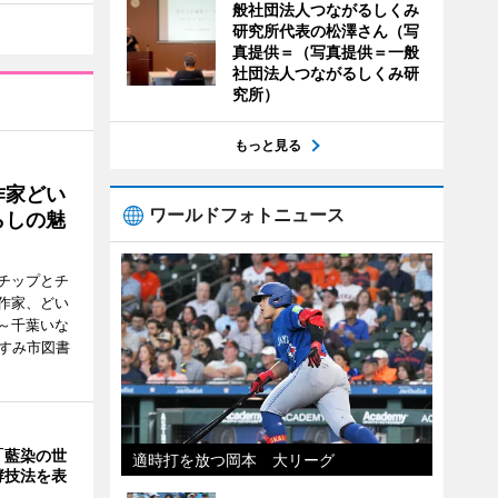
般社団法人つながるしくみ
研究所代表の松澤さん（写
真提供＝（写真提供＝一般
社団法人つながるしくみ研
究所）
もっと見る
作家どい
ワールドフォトニュース
らしの魅
チップとチ
作家、どい
～千葉いな
いすみ市図書
「藍染の世
適時打を放つ岡本 大リーグ
酵技法を表