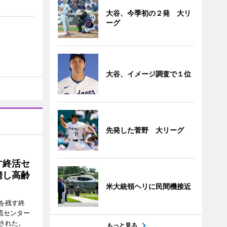
大谷、今季初の２発 大リ
ーグ
大谷、イメージ調査で１位
先発した菅野 大リーグ
す終活セ
携し高齢
米大統領ヘリに民間機接近
を残す終
流センター
された。
もっと見る