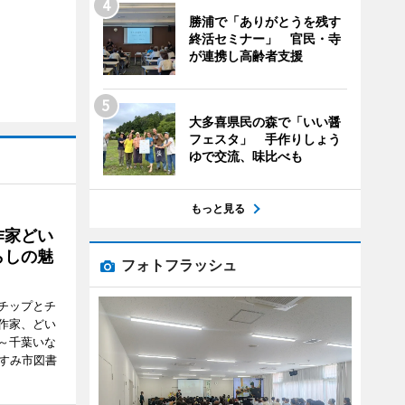
勝浦で「ありがとうを残す
終活セミナー」 官民・寺
が連携し高齢者支援
大多喜県民の森で「いい醤
フェスタ」 手作りしょう
ゆで交流、味比べも
もっと見る
作家どい
らしの魅
フォトフラッシュ
チップとチ
作家、どい
～千葉いな
いすみ市図書