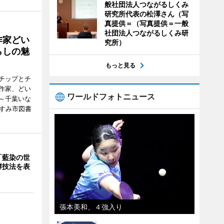
般社団法人つながるしくみ
研究所代表の松澤さん（写
真提供＝（写真提供＝一般
社団法人つながるしくみ研
作家どい
究所）
らしの魅
もっと見る
チップとチ
作家、どい
ワールドフォトニュース
～千葉いな
いすみ市図書
「藍染の世
酵技法を表
張本美和、４強入り