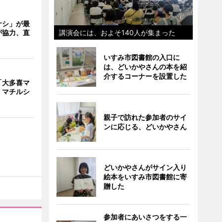
ナシ」が最
が協力、直
講演会には、およそ140人が集まった
いすみ市図書館の入口に
は、どいかやさんの本を紹
介するコーナーを設置した
「大多喜マ
 マチルシ
親子で訪れた参加者のサイ
ンに応じる、どいかやさん
どいかやさんがサイン入り
絵本をいすみ市図書館に寄
贈した
参加者にあいさつをする一