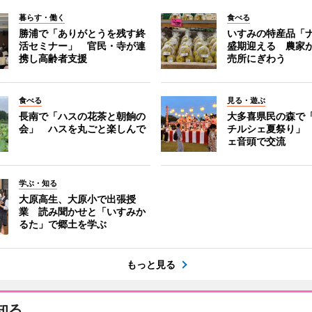
暮らす・働く
食べる
勝浦で「ありがとうを残す終
いすみの特産品「
活セミナー」 官民・寺が連
盛期迎える 農家
携し高齢者支援
売所にぎわう
食べる
見る・遊ぶ
長南で「ハスの花茶と朝餉の
大多喜県民の森で
会」 ハスを丸ごと楽しんで
チルシェ夏祭り」
ェ音頭で交流
学ぶ・知る
大原高生、大原小で出張授
業 読み聞かせと「いすみか
るた」で郷土を学ぶ
もっと見る
知る