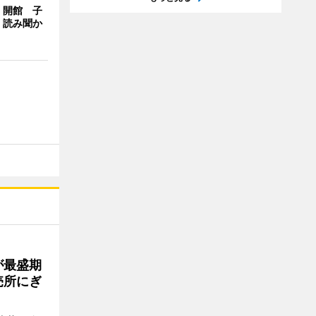
」開館 子
、読み聞か
が最盛期
売所にぎ