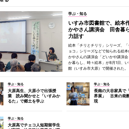
学ぶ・知る
いすみ市図書館で、絵本
かやさん講演会 田舎暮
力話す
絵本「チリとチリリ」シリーズ、「
ョコ」シリーズなどで知られる絵本
かやさんの講演会「どいかや講演会
か暮らし、時々絵本」が8月1日、
館（いすみ市大原）で開催された。
学ぶ・知る
学ぶ・知る
大原高生、大原小で出張授
長南の大谷家具で
業 読み聞かせと「いすみか
界展」 古来の発
るた」で郷土を学ぶ
現
学ぶ・知る
大原高でチェコ人短期留学生