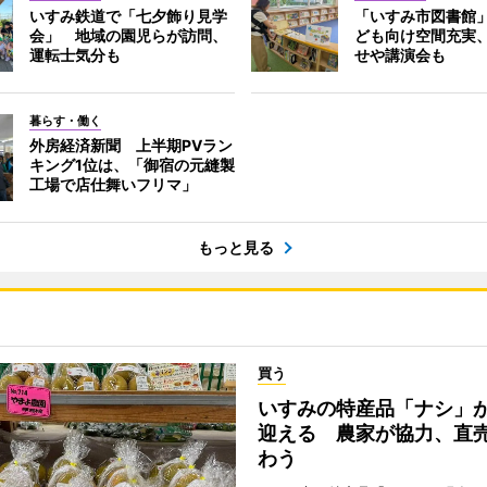
いすみ鉄道で「七夕飾り見学
「いすみ市図書館
会」 地域の園児らが訪問、
ども向け空間充実
運転士気分も
せや講演会も
暮らす・働く
外房経済新聞 上半期PVラン
キング1位は、「御宿の元縫製
工場で店仕舞いフリマ」
もっと見る
買う
いすみの特産品「ナシ」
迎える 農家が協力、直
わう