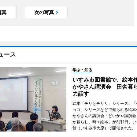
写真
次の写真
ュース
学ぶ・知る
いすみ市図書館で、絵本
かやさん講演会 田舎暮
力話す
絵本「チリとチリリ」シリーズ、「
ョコ」シリーズなどで知られる絵本
かやさんの講演会「どいかや講演会
か暮らし、時々絵本」が8月1日、
館（いすみ市大原）で開催された。