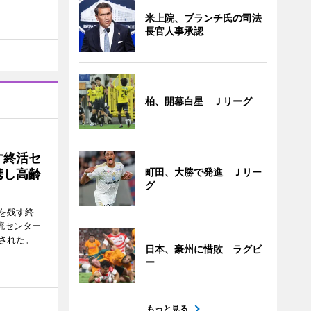
米上院、ブランチ氏の司法
長官人事承認
柏、開幕白星 Ｊリーグ
す終活セ
町田、大勝で発進 Ｊリー
携し高齢
グ
を残す終
流センター
された。
日本、豪州に惜敗 ラグビ
ー
もっと見る