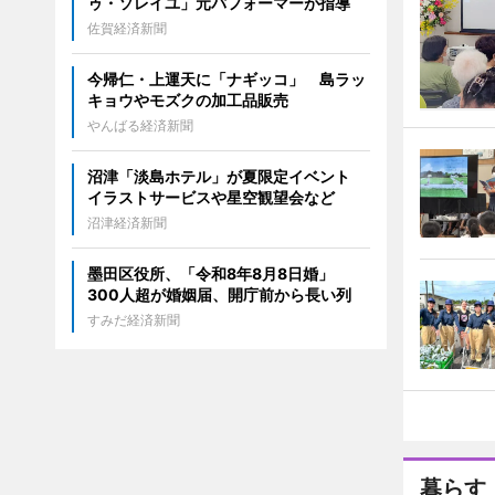
ゥ・ソレイユ」元パフォーマーが指導
佐賀経済新聞
今帰仁・上運天に「ナギッコ」 島ラッ
キョウやモズクの加工品販売
やんばる経済新聞
沼津「淡島ホテル」が夏限定イベント
イラストサービスや星空観望会など
沼津経済新聞
墨田区役所、「令和8年8月8日婚」
300人超が婚姻届、開庁前から長い列
すみだ経済新聞
暮らす