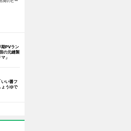
出荷のピー
期PVラン
宿の元縫製
リマ」
「いい醤フ
しょうゆで