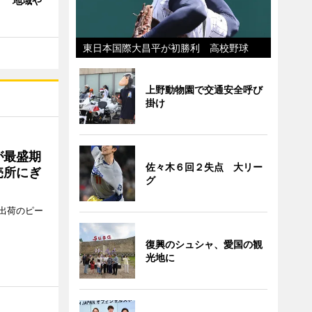
」 地域や
東日本国際大昌平が初勝利 高校野球
上野動物園で交通安全呼び
掛け
が最盛期
佐々木６回２失点 大リー
売所にぎ
グ
出荷のピー
復興のシュシャ、愛国の観
光地に