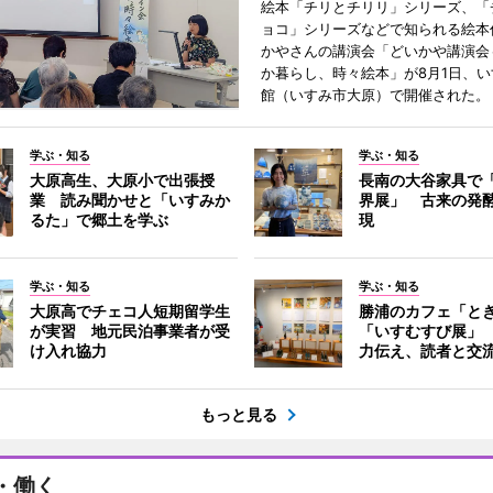
絵本「チリとチリリ」シリーズ、「
ョコ」シリーズなどで知られる絵本
かやさんの講演会「どいかや講演会
か暮らし、時々絵本」が8月1日、
館（いすみ市大原）で開催された。
学ぶ・知る
学ぶ・知る
大原高生、大原小で出張授
長南の大谷家具で
業 読み聞かせと「いすみか
界展」 古来の発
るた」で郷土を学ぶ
現
学ぶ・知る
学ぶ・知る
大原高でチェコ人短期留学生
勝浦のカフェ「と
が実習 地元民泊事業者が受
「いすむすび展」
け入れ協力
力伝え、読者と交
もっと見る
・働く