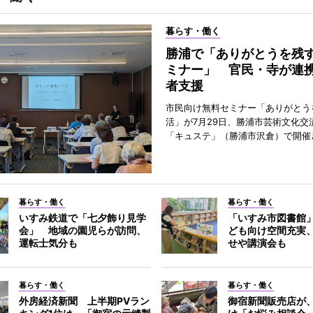
暮らす・働く
勝浦で「ありがとうを残
ミナー」 官民・寺が連
者支援
市民向け無料セミナー「ありがとう
活」が7月29日、勝浦市芸術文化交
「キュステ」（勝浦市沢倉）で開催
暮らす・働く
暮らす・働く
いすみ鉄道で「七夕飾り見学
「いすみ市図書館
会」 地域の園児らが訪問、
ども向け空間充実
運転士気分も
せや講演会も
暮らす・働く
暮らす・働く
外房経済新聞 上半期PVラン
御宿新聞販売店が