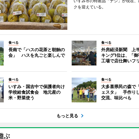
いすみ市の特産品「ナシ」が現在、
クを迎えている。
食べる
食べる
長南で「ハスの花茶と朝餉の
外房経済新聞 上半
会」 ハスを丸ごと楽しんで
キング1位は、「御
工場で店仕舞いフ
食べる
食べる
いすみ・国吉中で保護者向け
大多喜県民の森で
学校給食試食会 地元産の
ェスタ」 手作り
米・野菜使う
交流、味比べも
もっと見る
遊ぶ