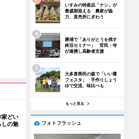
いすみの特産品「ナシ」が
最盛期迎える 農家が協
力、直売所にぎわう
勝浦で「ありがとうを残す
終活セミナー」 官民・寺
が連携し高齢者支援
大多喜県民の森で「いい醤
フェスタ」 手作りしょう
ゆで交流、味比べも
もっと見る
作家どい
フォトフラッシュ
らしの魅