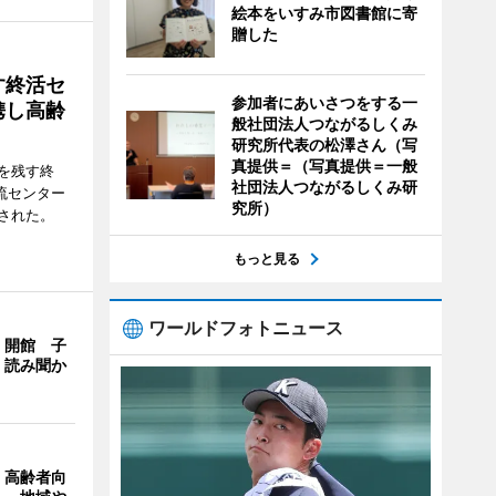
絵本をいすみ市図書館に寄
贈した
す終活セ
参加者にあいさつをする一
携し高齢
般社団法人つながるしくみ
研究所代表の松澤さん（写
真提供＝（写真提供＝一般
を残す終
社団法人つながるしくみ研
流センター
究所）
された。
もっと見る
ワールドフォトニュース
」開館 子
、読み聞か
、高齢者向