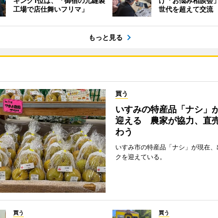
キング1位は、「御宿の元縫製
け「お悩み相談会
工場で店仕舞いフリマ」
世代を超えて交流
もっと見る
買う
いすみの特産品「ナシ」
迎える 農家が協力、直
わう
いすみ市の特産品「ナシ」が現在、
クを迎えている。
買う
買う