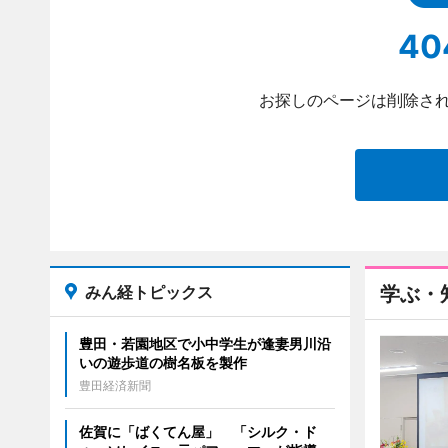
40
お探しのページは削除され
みん経トピックス
学ぶ・
豊田・若園地区で小中学生が逢妻男川沿
いの遊歩道の樹名板を製作
豊田経済新聞
佐賀に「ばくてん屋」 「シルク・ド