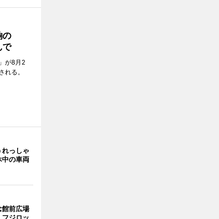
餉の
んで
」が8月2
される。
うれっしゃ
休中の車両
念館前広場
 フジロッ