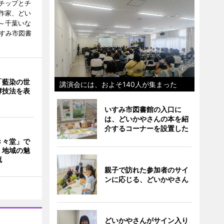
チップとチ
作家、どい
～千葉いな
いすみ市図書
「藍染の世
講演会には、およそ140人が集まった
酵技法を表
いすみ市図書館の入口に
は、どいかやさんの本を紹
介するコーナーを設置した
き々堂」で
 地域の魅
流
親子で訪れた参加者のサイ
ンに応じる、どいかやさん
どいかやさんがサイン入り