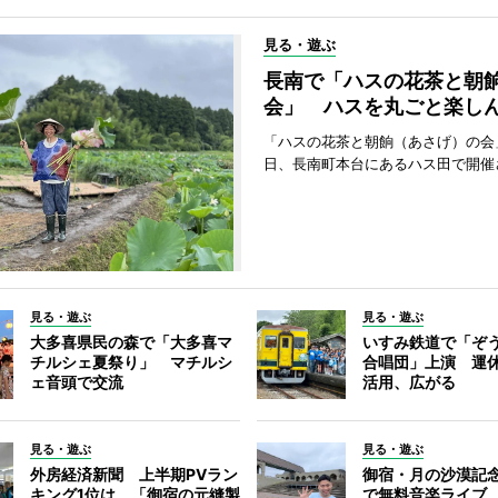
見る・遊ぶ
長南で「ハスの花茶と朝
会」 ハスを丸ごと楽し
「ハスの花茶と朝餉（あさげ）の会
日、長南町本台にあるハス田で開催
見る・遊ぶ
見る・遊ぶ
大多喜県民の森で「大多喜マ
いすみ鉄道で「ぞ
チルシェ夏祭り」 マチルシ
合唱団」上演 運
ェ音頭で交流
活用、広がる
見る・遊ぶ
見る・遊ぶ
外房経済新聞 上半期PVラン
御宿・月の沙漠記
キング1位は、「御宿の元縫製
で無料音楽ライブ