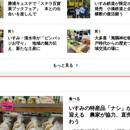
勝浦キュステで「ステラ百貨
いすみ鉄道が限定
展ブックフェア」 本との出
発売 小湊鉄道と
合いを楽しんで
横断の復活願う
買う
買う
いすみ・清水寺が「ピンバッ
大多喜「夷隅神社
ジお守り」 地域の魅力伝
戸時代からの歴史
え、新たな土産に
域交流の場に
もっと見る
食べる
いすみの特産品「ナシ」
迎える 農家が協力、直
わう