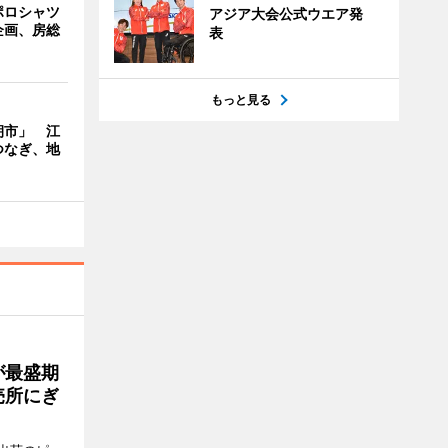
ポロシャツ
アジア大会公式ウエア発
企画、房総
表
もっと見る
朝市」 江
つなぎ、地
が最盛期
売所にぎ