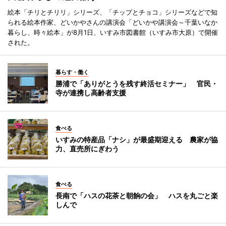
絵本「チリとチリリ」シリーズ、「チップとチョコ」シリーズなどで知
られる絵本作家、どいかやさんの講演会「どいかや講演会～千葉いなか
暮らし、時々絵本」が8月1日、いすみ市図書館（いすみ市大原）で開催
された。
暮らす・働く
勝浦で「ありがとうを残す終活セミナー」 官民・
寺が連携し高齢者支援
食べる
いすみの特産品「ナシ」が最盛期迎える 農家が協
力、直売所にぎわう
食べる
長南で「ハスの花茶と朝餉の会」 ハスを丸ごと楽
しんで