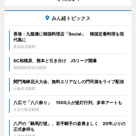
みん経トピックス
香港・九龍塘に韓国料理店「Social」 韓国定番料理を現
代風に
香港経済新聞
SC相模原、熊本と引き分け J3リーグ開幕
相模原町田経済新聞
関門海峡花火大会、無料エリアなしの門司側をライブ配信
小倉経済新聞
八広で「八八祭り」 1500人が提灯行列、多幸アートも
すみだ経済新聞
八戸の「騎馬打毬」、若手騎手の姿勇ましく 20年ぶりの
正式参拝も