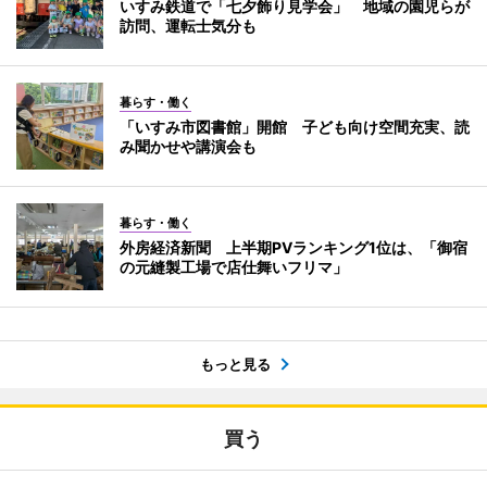
いすみ鉄道で「七夕飾り見学会」 地域の園児らが
訪問、運転士気分も
暮らす・働く
「いすみ市図書館」開館 子ども向け空間充実、読
み聞かせや講演会も
暮らす・働く
外房経済新聞 上半期PVランキング1位は、「御宿
の元縫製工場で店仕舞いフリマ」
もっと見る
買う