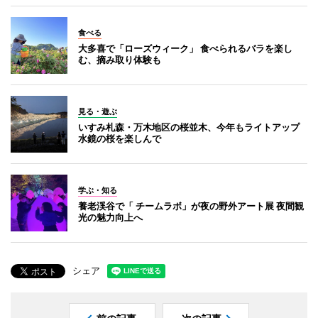
食べる
大多喜で「ローズウィーク」 食べられるバラを楽し
む、摘み取り体験も
見る・遊ぶ
いすみ札森・万木地区の桜並木、今年もライトアップ
水鏡の桜を楽しんで
学ぶ・知る
養老渓谷で「 チームラボ」が夜の野外アート展 夜間観
光の魅力向上へ
シェア