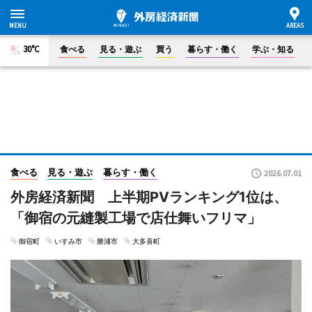
30°C
食べる
見る・遊ぶ
買う
暮らす・働く
学ぶ・知る
食べる
見る・遊ぶ
暮らす・働く
2026.07.01
外房経済新聞 上半期PVランキング1位は、
「御宿の元縫製工場で店仕舞いフリマ」
御宿町
いすみ市
勝浦市
大多喜町