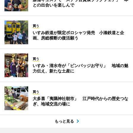
との出合いを楽しんで
買う
いすみ鉄道が限定ポロシャツ発売 小湊鉄道と企
画、房総横断の復活願う
買う
いすみ・清水寺が「ピンバッジお守り」 地域の魅
力伝え、新たな土産に
買う
大多喜「夷隅神社朝市」 江戸時代からの歴史つな
ぎ、地域交流の場に
もっと見る