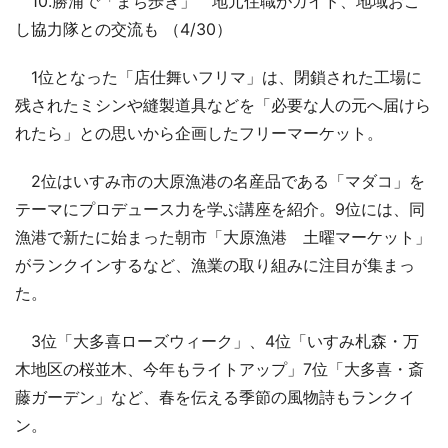
10.勝浦で「まち歩き」 地元住職がガイド、地域おこ
し協力隊との交流も （4/30）
1位となった「店仕舞いフリマ」は、閉鎖された工場に
残されたミシンや縫製道具などを「必要な人の元へ届けら
れたら」との思いから企画したフリーマーケット。
2位はいすみ市の大原漁港の名産品である「マダコ」を
テーマにプロデュース力を学ぶ講座を紹介。9位には、同
漁港で新たに始まった朝市「大原漁港 土曜マーケット」
がランクインするなど、漁業の取り組みに注目が集まっ
た。
3位「大多喜ローズウィーク」、4位「いすみ札森・万
木地区の桜並木、今年もライトアップ」7位「大多喜・斎
藤ガーデン」など、春を伝える季節の風物詩もランクイ
ン。