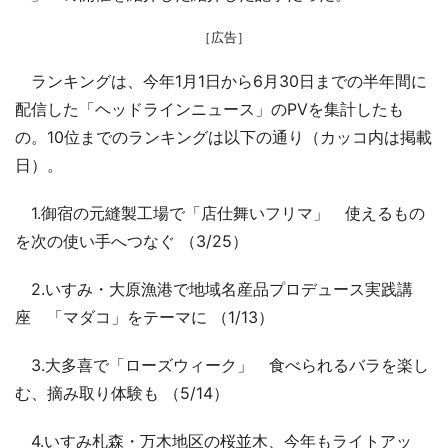
［広告］
ランキングは、今年1月1日から6月30日までの半年間に
配信した「ヘッドラインニュース」のPVを集計したも
の。10位までのランキングは以下の通り（カッコ内は掲載
日）。
1.御宿の元縫製工場で「店仕舞いフリマ」 使えるもの
を次の使い手へつなぐ （3/25）
2.いすみ・大原漁港で地域名産品プロデュース実践講
座 「マダコ」をテーマに （1/13）
3.大多喜で「ローズウィーク」 食べられるバラを楽し
む、摘み取り体験も （5/14）
4.いすみ札森・万木地区の桜並木、今年もライトアッ