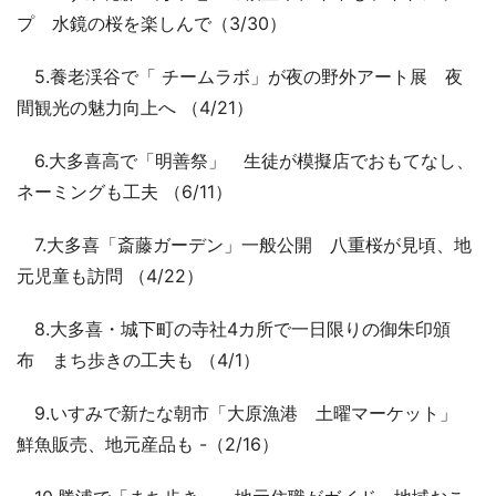
プ 水鏡の桜を楽しんで（3/30）
5.養老渓谷で「 チームラボ」が夜の野外アート展 夜
間観光の魅力向上へ （4/21）
6.大多喜高で「明善祭」 生徒が模擬店でおもてなし、
ネーミングも工夫 （6/11）
7.大多喜「斎藤ガーデン」一般公開 八重桜が見頃、地
元児童も訪問 （4/22）
8.大多喜・城下町の寺社4カ所で一日限りの御朱印頒
布 まち歩きの工夫も （4/1）
9.いすみで新たな朝市「大原漁港 土曜マーケット」
鮮魚販売、地元産品も -（2/16）