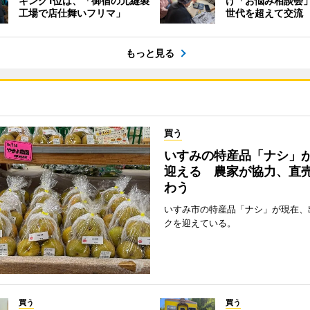
キング1位は、「御宿の元縫製
け「お悩み相談会
工場で店仕舞いフリマ」
世代を超えて交流
もっと見る
買う
いすみの特産品「ナシ」
迎える 農家が協力、直
わう
いすみ市の特産品「ナシ」が現在、
クを迎えている。
買う
買う