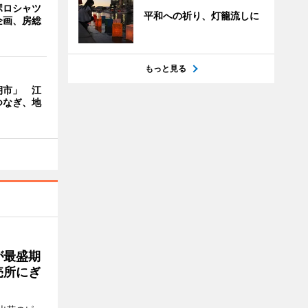
ポロシャツ
平和への祈り、灯籠流しに
企画、房総
もっと見る
朝市」 江
つなぎ、地
が最盛期
売所にぎ