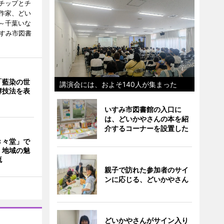
チップとチ
作家、どい
～千葉いな
いすみ市図書
「藍染の世
講演会には、およそ140人が集まった
酵技法を表
いすみ市図書館の入口に
は、どいかやさんの本を紹
介するコーナーを設置した
き々堂」で
 地域の魅
流
親子で訪れた参加者のサイ
ンに応じる、どいかやさん
どいかやさんがサイン入り