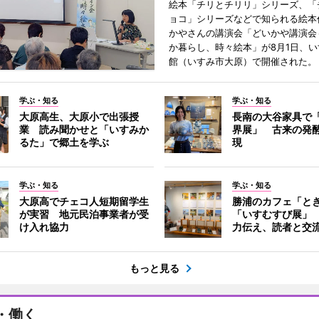
絵本「チリとチリリ」シリーズ、「
ョコ」シリーズなどで知られる絵本
かやさんの講演会「どいかや講演会
か暮らし、時々絵本」が8月1日、
館（いすみ市大原）で開催された。
学ぶ・知る
学ぶ・知る
大原高生、大原小で出張授
長南の大谷家具で
業 読み聞かせと「いすみか
界展」 古来の発
るた」で郷土を学ぶ
現
学ぶ・知る
学ぶ・知る
大原高でチェコ人短期留学生
勝浦のカフェ「と
が実習 地元民泊事業者が受
「いすむすび展」
け入れ協力
力伝え、読者と交
もっと見る
・働く