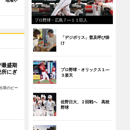
」 地域や
プロ野球・広島７―１１巨人
「デジポリス」普及呼び掛
け
が最盛期
プロ野球・オリックス１―
売所にぎ
３楽天
出荷のピー
佐野日大、２回戦へ 高校
野球