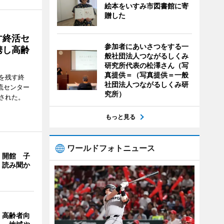
絵本をいすみ市図書館に寄
贈した
す終活セ
参加者にあいさつをする一
携し高齢
般社団法人つながるしくみ
研究所代表の松澤さん（写
真提供＝（写真提供＝一般
を残す終
社団法人つながるしくみ研
流センター
究所）
された。
もっと見る
ワールドフォトニュース
」開館 子
、読み聞か
、高齢者向