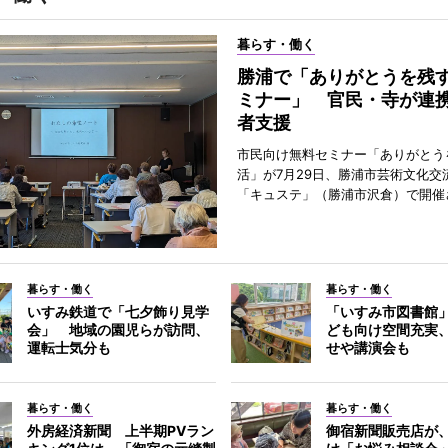
暮らす・働く
勝浦で「ありがとうを残
ミナー」 官民・寺が連
者支援
市民向け無料セミナー「ありがとう
活」が7月29日、勝浦市芸術文化交
「キュステ」（勝浦市沢倉）で開催
暮らす・働く
暮らす・働く
いすみ鉄道で「七夕飾り見学
「いすみ市図書館
会」 地域の園児らが訪問、
ども向け空間充実
運転士気分も
せや講演会も
暮らす・働く
暮らす・働く
外房経済新聞 上半期PVラン
御宿新聞販売店が