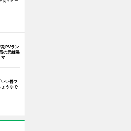
出荷のピー
期PVラン
宿の元縫製
リマ」
「いい醤フ
しょうゆで