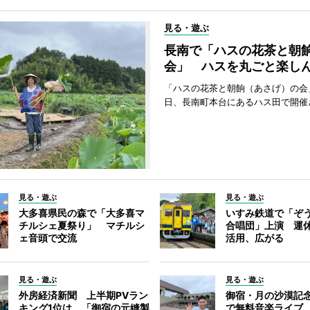
見る・遊ぶ
長南で「ハスの花茶と朝
会」 ハスを丸ごと楽し
「ハスの花茶と朝餉（あさげ）の会
日、長南町本台にあるハス田で開催
見る・遊ぶ
見る・遊ぶ
大多喜県民の森で「大多喜マ
いすみ鉄道で「ぞ
チルシェ夏祭り」 マチルシ
合唱団」上演 運
ェ音頭で交流
活用、広がる
見る・遊ぶ
見る・遊ぶ
外房経済新聞 上半期PVラン
御宿・月の沙漠記
キング1位は、「御宿の元縫製
で無料音楽ライブ