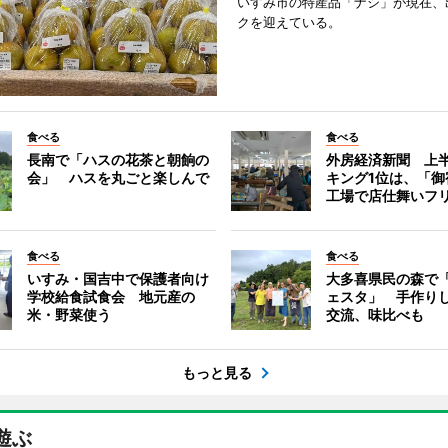
いすみ市の特産品「ナシ」が現在、
クを迎えている。
食べる
食べる
長南で「ハスの花茶と朝餉の
外房経済新聞 上半
会」 ハスを丸ごと楽しんで
キング1位は、「御
工場で店仕舞いフ
食べる
食べる
いすみ・国吉中で保護者向け
大多喜県民の森で
学校給食試食会 地元産の
ェスタ」 手作り
米・野菜使う
交流、味比べも
もっと見る
遊ぶ