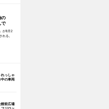
餉の
んで
」が8月2
される。
うれっしゃ
休中の車両
念館前広場
 フジロッ