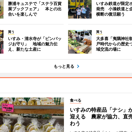
勝浦キュステで「ステラ百貨
いすみ鉄道が限定
展ブックフェア」 本との出
発売 小湊鉄道と
合いを楽しんで
横断の復活願う
買う
買う
いすみ・清水寺が「ピンバッ
大多喜「夷隅神社
ジお守り」 地域の魅力伝
戸時代からの歴史
え、新たな土産に
域交流の場に
もっと見る
食べる
いすみの特産品「ナシ」
迎える 農家が協力、直
わう