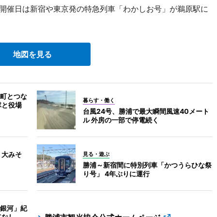
。開催日は新宿や東京発の特急列車「わかしお号」が鵜原駅に
地図を見る
町とつな
暮らす・働く
隊と役場
台風24号、勝浦で最大瞬間風速40メート
ル 外房の一部で停電続く
－大みそ
見る・遊ぶ
勝浦～新宿間に特別列車「かつうらひな祭
り号」 4年ぶりに運行
銀河」紀
てなし