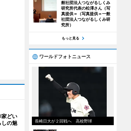
般社団法人つながるしくみ
研究所代表の松澤さん（写
真提供＝（写真提供＝一般
社団法人つながるしくみ研
究所）
もっと見る
ワールドフォトニュース
作家どい
長崎日大が２回戦へ 高校野球
らしの魅