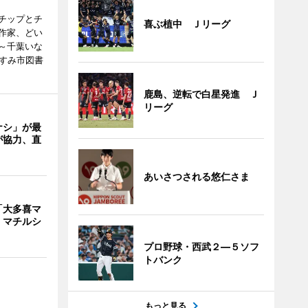
チップとチ
喜ぶ植中 Ｊリーグ
作家、どい
～千葉いな
いすみ市図書
鹿島、逆転で白星発進 Ｊ
リーグ
ナシ」が最
が協力、直
あいさつされる悠仁さま
「大多喜マ
 マチルシ
プロ野球・西武２―５ソフ
トバンク
もっと見る