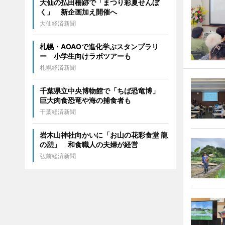
大仙の払田柵跡で「まつり彩夏せんぼ
く」 新企画加え開催へ
大仙経済新聞
札幌・AOAOで進化学ぶスタンプラリ
ー 小学生向けラボツアーも
札幌経済新聞
千葉県立中央博物館で「ちば恐竜博」
巨大肉食恐竜や海の捕食者も
千葉経済新聞
岩木山神社向かいに「お山の花彩食堂 龍
の憩」 和食職人の夫婦が経営
弘前経済新聞