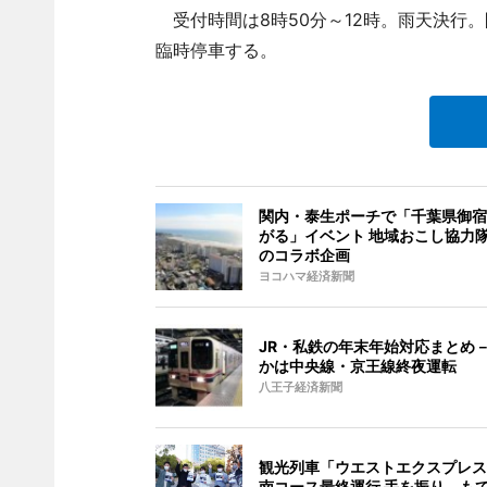
受付時間は8時50分～12時。雨天決行
臨時停車する。
関内・泰生ポーチで「千葉県御宿
がる」イベント 地域おこし協力
のコラボ企画
ヨコハマ経済新聞
JR・私鉄の年末年始対応まとめ
かは中央線・京王線終夜運転
八王子経済新聞
観光列車「ウエストエクスプレス
南コース最終運行 手を振り、も