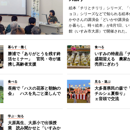
絵本「チリとチリリ」シリーズ、「
ョコ」シリーズなどで知られる絵本
かやさんの講演会「どいかや講演会
か暮らし、時々絵本」が8月1日、
館（いすみ市大原）で開催された。
暮らす・働く
食べる
勝浦で「ありがとうを残す終
いすみの特産品「
活セミナー」 官民・寺が連
盛期迎える 農家
携し高齢者支援
売所にぎわう
食べる
見る・遊ぶ
長南で「ハスの花茶と朝餉の
大多喜県民の森で
会」 ハスを丸ごと楽しんで
チルシェ夏祭り」
ェ音頭で交流
学ぶ・知る
大原高生、大原小で出張授
業 読み聞かせと「いすみか