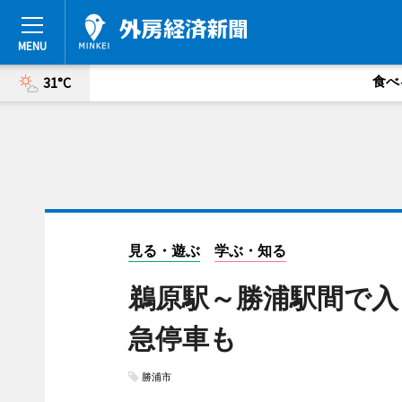
食べ
31°C
見る・遊ぶ
学ぶ・知る
鵜原駅～勝浦駅間で入
急停車も
勝浦市