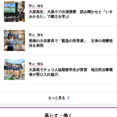
学ぶ・知る
大原高生、大原小で出張授業 読み聞かせと「いす
みかるた」で郷土を学ぶ
学ぶ・知る
長南の大谷家具で「藍染の世界展」 古来の発酵技
法を表現
学ぶ・知る
大原高でチェコ人短期留学生が実習 地元民泊事業
者が受け入れ協力
もっと見る
暮らす・働く