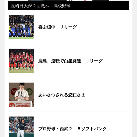
長崎日大が２回戦へ 高校野球
喜ぶ植中 Ｊリーグ
鹿島、逆転で白星発進 Ｊリーグ
あいさつされる悠仁さま
プロ野球・西武２―５ソフトバンク