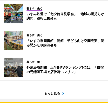
暮らす・働く
いすみ鉄道で「七夕飾り見学会」 地域の園児らが
訪問、運転士気分も
暮らす・働く
「いすみ市図書館」開館 子ども向け空間充実、読
み聞かせや講演会も
暮らす・働く
外房経済新聞 上半期PVランキング1位は、「御宿
の元縫製工場で店仕舞いフリマ」
もっと見る