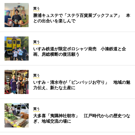
買う
勝浦キュステで「ステラ百貨展ブックフェア」 本
との出合いを楽しんで
買う
いすみ鉄道が限定ポロシャツ発売 小湊鉄道と企
画、房総横断の復活願う
買う
いすみ・清水寺が「ピンバッジお守り」 地域の魅
力伝え、新たな土産に
買う
大多喜「夷隅神社朝市」 江戸時代からの歴史つな
ぎ、地域交流の場に