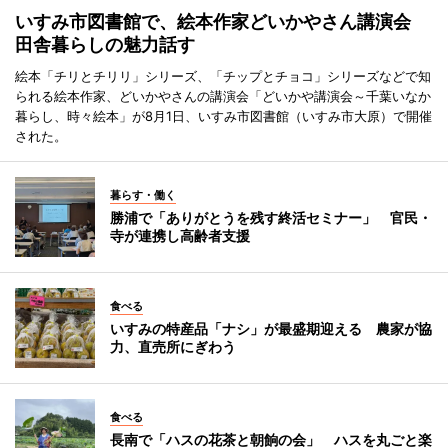
いすみ市図書館で、絵本作家どいかやさん講演会
田舎暮らしの魅力話す
絵本「チリとチリリ」シリーズ、「チップとチョコ」シリーズなどで知
られる絵本作家、どいかやさんの講演会「どいかや講演会～千葉いなか
暮らし、時々絵本」が8月1日、いすみ市図書館（いすみ市大原）で開催
された。
暮らす・働く
勝浦で「ありがとうを残す終活セミナー」 官民・
寺が連携し高齢者支援
食べる
いすみの特産品「ナシ」が最盛期迎える 農家が協
力、直売所にぎわう
食べる
長南で「ハスの花茶と朝餉の会」 ハスを丸ごと楽