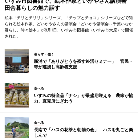
いすみ市図書館で、絵本作家どいかやさん講演会
田舎暮らしの魅力話す
絵本「チリとチリリ」シリーズ、「チップとチョコ」シリーズなどで知
られる絵本作家、どいかやさんの講演会「どいかや講演会～千葉いなか
暮らし、時々絵本」が8月1日、いすみ市図書館（いすみ市大原）で開催
された。
暮らす・働く
勝浦で「ありがとうを残す終活セミナー」 官民・
寺が連携し高齢者支援
食べる
いすみの特産品「ナシ」が最盛期迎える 農家が協
力、直売所にぎわう
食べる
長南で「ハスの花茶と朝餉の会」 ハスを丸ごと楽
しんで