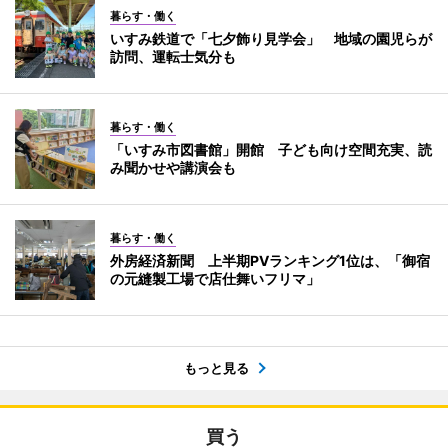
暮らす・働く
いすみ鉄道で「七夕飾り見学会」 地域の園児らが
訪問、運転士気分も
暮らす・働く
「いすみ市図書館」開館 子ども向け空間充実、読
み聞かせや講演会も
暮らす・働く
外房経済新聞 上半期PVランキング1位は、「御宿
の元縫製工場で店仕舞いフリマ」
もっと見る
買う