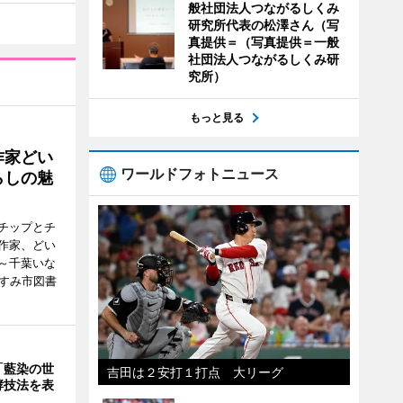
般社団法人つながるしくみ
研究所代表の松澤さん（写
真提供＝（写真提供＝一般
社団法人つながるしくみ研
究所）
もっと見る
作家どい
ワールドフォトニュース
らしの魅
チップとチ
作家、どい
～千葉いな
いすみ市図書
「藍染の世
吉田は２安打１打点 大リーグ
酵技法を表