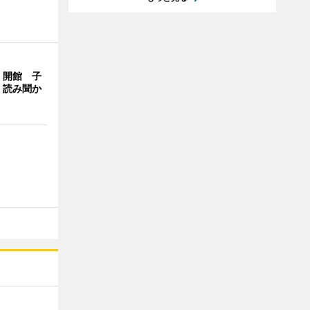
」開館 子
、読み聞か