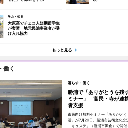
学ぶ・知る
大原高でチェコ人短期留学生
が実習 地元民泊事業者が受
け入れ協力
もっと見る
・働く
暮らす・働く
勝浦で「ありがとうを残
ミナー」 官民・寺が連
者支援
市民向け無料セミナー「ありがとう
活」が7月29日、勝浦市芸術文化交
「キュステ」（勝浦市沢倉）で開催