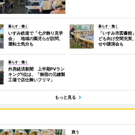
暮らす・働く
暮らす・働く
いすみ鉄道で「七夕飾り見学
「いすみ市図書館
会」 地域の園児らが訪問、
ども向け空間充実
運転士気分も
せや講演会も
暮らす・働く
外房経済新聞 上半期PVラン
キング1位は、「御宿の元縫製
工場で店仕舞いフリマ」
もっと見る
買う