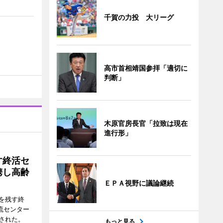
千賀の力投 大リーグ
高市首相靖国参拝「適切に
判断」
木原官房長官「拉致は現在
進行形」
す終活セ
携し高齢
ＥＰＡ視野に議論継続
を残す終
流センター
された。
もっと見る