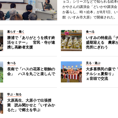
ョコ」シリーズなどで知られる絵本
かやさんの講演会「どいかや講演会
か暮らし、時々絵本」が8月1日、
館（いすみ市大原）で開催された。
暮らす・働く
食べる
勝浦で「ありがとうを残す終
いすみの特産品「
活セミナー」 官民・寺が連
盛期迎える 農家
携し高齢者支援
売所にぎわう
食べる
見る・遊ぶ
長南で「ハスの花茶と朝餉の
大多喜県民の森で
会」 ハスを丸ごと楽しんで
チルシェ夏祭り」
ェ音頭で交流
学ぶ・知る
大原高生、大原小で出張授
業 読み聞かせと「いすみか
るた」で郷土を学ぶ