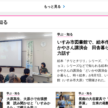
もっと見る
知る
学ぶ・知る
いすみ市図書館で、絵本
かやさん講演会 田舎暮
力話す
絵本「チリとチリリ」シリーズ、「
ョコ」シリーズなどで知られる絵本
かやさんの講演会「どいかや講演会
か暮らし、時々絵本」が8月1日、
館（いすみ市大原）で開催された。
学ぶ・知る
学ぶ・知る
大原高生、大原小で出張授
長南の大谷家具で
業 読み聞かせと「いすみか
界展」 古来の発
るた」で郷土を学ぶ
現