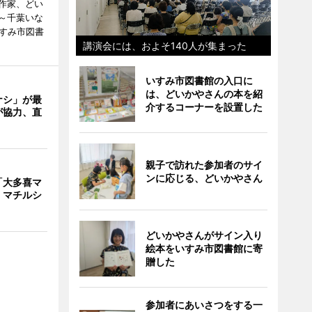
作家、どい
～千葉いな
いすみ市図書
講演会には、およそ140人が集まった
いすみ市図書館の入口に
は、どいかやさんの本を紹
ナシ」が最
介するコーナーを設置した
が協力、直
親子で訪れた参加者のサイ
ンに応じる、どいかやさん
「大多喜マ
 マチルシ
どいかやさんがサイン入り
絵本をいすみ市図書館に寄
贈した
参加者にあいさつをする一