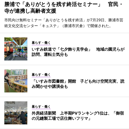
勝浦で「ありがとうを残す終活セミナー」 官民・
寺が連携し高齢者支援
市民向け無料セミナー「ありがとうを残す終活」が7月29日、勝浦市芸
術文化交流センター「キュステ」（勝浦市沢倉）で開催された。
暮らす・働く
いすみ鉄道で「七夕飾り見学会」 地域の園児らが
訪問、運転士気分も
暮らす・働く
「いすみ市図書館」開館 子ども向け空間充実、読
み聞かせや講演会も
暮らす・働く
外房経済新聞 上半期PVランキング1位は、「御宿
の元縫製工場で店仕舞いフリマ」