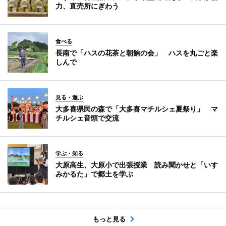
力、直売所にぎわう
食べる
長南で「ハスの花茶と朝餉の会」 ハスを丸ごと楽
しんで
見る・遊ぶ
大多喜県民の森で「大多喜マチルシェ夏祭り」 マ
チルシェ音頭で交流
学ぶ・知る
大原高生、大原小で出張授業 読み聞かせと「いす
みかるた」で郷土を学ぶ
もっと見る