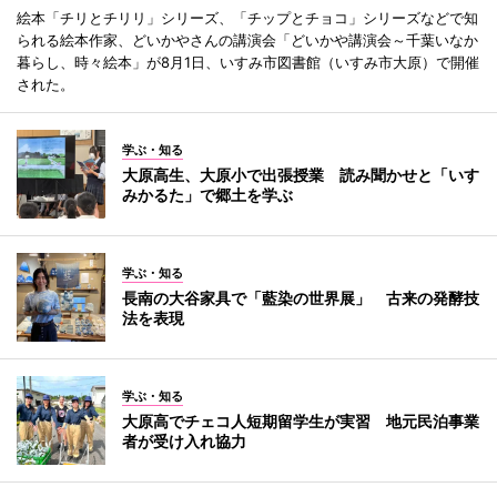
絵本「チリとチリリ」シリーズ、「チップとチョコ」シリーズなどで知
られる絵本作家、どいかやさんの講演会「どいかや講演会～千葉いなか
暮らし、時々絵本」が8月1日、いすみ市図書館（いすみ市大原）で開催
された。
学ぶ・知る
大原高生、大原小で出張授業 読み聞かせと「いす
みかるた」で郷土を学ぶ
学ぶ・知る
長南の大谷家具で「藍染の世界展」 古来の発酵技
法を表現
学ぶ・知る
大原高でチェコ人短期留学生が実習 地元民泊事業
者が受け入れ協力