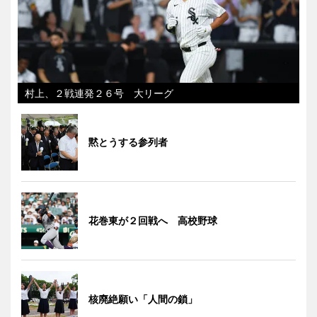
村上、２戦連発２６号 大リーグ
黙とうする参列者
花巻東が２回戦へ 高校野球
核廃絶願い「人間の鎖」