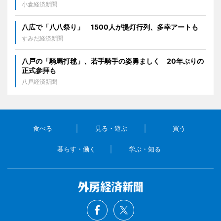
小倉経済新聞
八広で「八八祭り」 1500人が提灯行列、多幸アートも
すみだ経済新聞
八戸の「騎馬打毬」、若手騎手の姿勇ましく 20年ぶりの
正式参拝も
八戸経済新聞
食べる
見る・遊ぶ
買う
暮らす・働く
学ぶ・知る