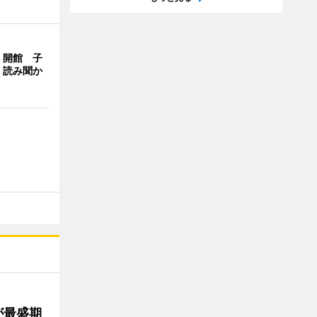
」開館 子
、読み聞か
が最盛期