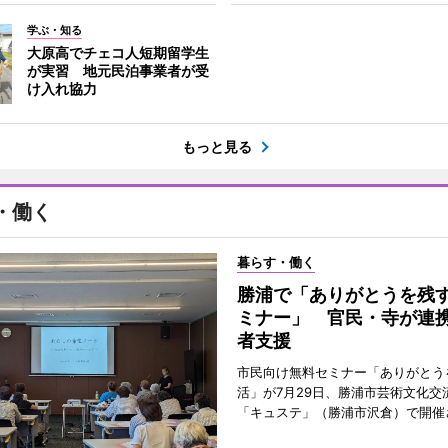
学ぶ・知る
大原高でチェコ人短期留学生
が実習 地元民泊事業者が受
け入れ協力
もっと見る
・働く
暮らす・働く
勝浦で「ありがとうを残
ミナー」 官民・寺が連
者支援
市民向け無料セミナー「ありがとう
活」が7月29日、勝浦市芸術文化交
「キュステ」（勝浦市沢倉）で開催