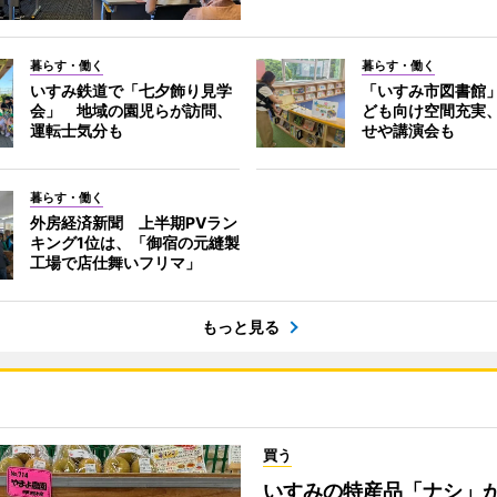
暮らす・働く
暮らす・働く
いすみ鉄道で「七夕飾り見学
「いすみ市図書館
会」 地域の園児らが訪問、
ども向け空間充実
運転士気分も
せや講演会も
暮らす・働く
外房経済新聞 上半期PVラン
キング1位は、「御宿の元縫製
工場で店仕舞いフリマ」
もっと見る
買う
いすみの特産品「ナシ」