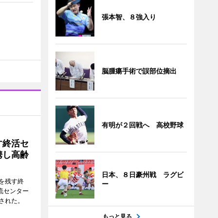
張本智、８強入り
脳腫瘍手術で誤部位摘出
有明が２回戦へ 高校野球
す終活セ
携し高齢
日本、８日豪州戦 ラグビ
を残す終
ー
流センター
された。
もっと見る