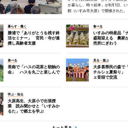
か暮らし、時々絵本」が8月1日、
館（いすみ市大原）で開催された。
暮らす・働く
食べる
勝浦で「ありがとうを残す終
いすみの特産品「
活セミナー」 官民・寺が連
盛期迎える 農家
携し高齢者支援
売所にぎわう
食べる
見る・遊ぶ
長南で「ハスの花茶と朝餉の
大多喜県民の森で
会」 ハスを丸ごと楽しんで
チルシェ夏祭り」
ェ音頭で交流
学ぶ・知る
大原高生、大原小で出張授
業 読み聞かせと「いすみか
るた」で郷土を学ぶ
もっと見る