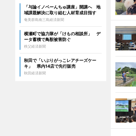
「与論イノベーんちゅ講座」開講へ 地
域課題解決に取り組む人材育成目指す
奄美群島南三島経済新聞
横瀬町で協力隊が「けもの相談所」 デ
ータ蓄積で鳥獣被害防ぐ
秩父経済新聞
秋田で「いぶりがっこレアチーズケー
キ」 県内14店で先行販売
秋田経済新聞