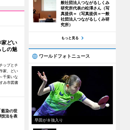
般社団法人つながるしくみ
研究所代表の松澤さん（写
真提供＝（写真提供＝一般
社団法人つながるしくみ研
究所）
もっと見る
作家どい
らしの魅
ワールドフォトニュース
チップとチ
作家、どい
～千葉いな
いすみ市図書
「藍染の世
酵技法を表
早田が８強入り