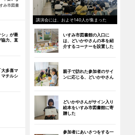
いすみ市図書
講演会には、およそ140人が集まった
ナシ」が最
いすみ市図書館の入口に
が協力、直
は、どいかやさんの本を紹
介するコーナーを設置した
「大多喜マ
親子で訪れた参加者のサイ
 マチルシ
ンに応じる、どいかやさん
どいかやさんがサイン入り
絵本をいすみ市図書館に寄
贈した
参加者にあいさつをする一