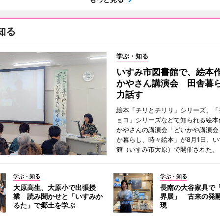
知る
学ぶ・知る
いすみ市図書館で、絵本
かやさん講演会 田舎暮
力話す
絵本「チリとチリリ」シリーズ、「
ョコ」シリーズなどで知られる絵本
かやさんの講演会「どいかや講演会
か暮らし、時々絵本」が8月1日、
館（いすみ市大原）で開催された。
学ぶ・知る
学ぶ・知る
大原高生、大原小で出張授
長南の大谷家具で
業 読み聞かせと「いすみか
界展」 古来の発
るた」で郷土を学ぶ
現