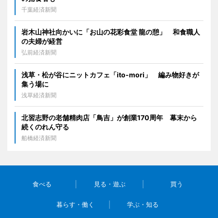
千葉経済新聞
岩木山神社向かいに「お山の花彩食堂 龍の憩」 和食職人
の夫婦が経営
弘前経済新聞
浅草・松が谷にニットカフェ「ito-mori」 編み物好きが
集う場に
浅草経済新聞
北習志野の老舗精肉店「鳥吉」が創業170周年 幕末から
続くのれん守る
船橋経済新聞
食べる
見る・遊ぶ
買う
暮らす・働く
学ぶ・知る