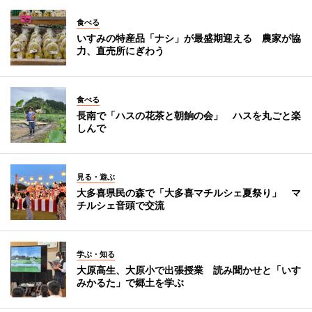
食べる
いすみの特産品「ナシ」が最盛期迎える 農家が協
力、直売所にぎわう
食べる
長南で「ハスの花茶と朝餉の会」 ハスを丸ごと楽
しんで
見る・遊ぶ
大多喜県民の森で「大多喜マチルシェ夏祭り」 マ
チルシェ音頭で交流
学ぶ・知る
大原高生、大原小で出張授業 読み聞かせと「いす
みかるた」で郷土を学ぶ