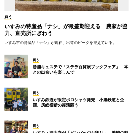
買う
いすみの特産品「ナシ」が最盛期迎える 農家が協
力、直売所にぎわう
いすみ市の特産品「ナシ」が現在、出荷のピークを迎えている。
買う
勝浦キュステで「ステラ百貨展ブックフェア」 本
との出合いを楽しんで
買う
いすみ鉄道が限定ポロシャツ発売 小湊鉄道と企
画、房総横断の復活願う
買う
いすみ・清水寺が「ピンバッジお守り」 地域の魅