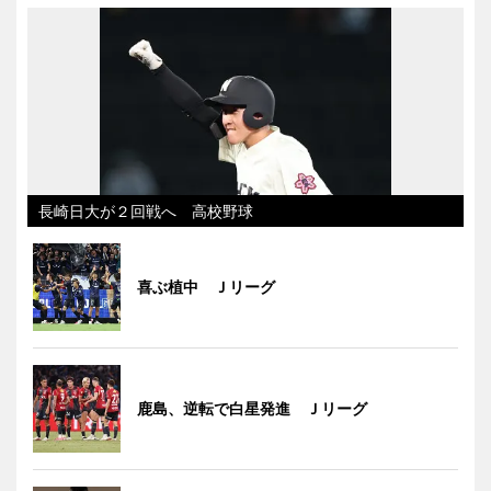
長崎日大が２回戦へ 高校野球
喜ぶ植中 Ｊリーグ
鹿島、逆転で白星発進 Ｊリーグ