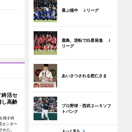
喜ぶ植中 Ｊリーグ
鹿島、逆転で白星発進 Ｊ
リーグ
あいさつされる悠仁さま
す終活セ
携し高齢
プロ野球・西武２―５ソフ
トバンク
を残す終
流センター
された。
もっと見る