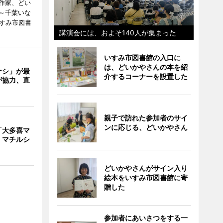
作家、どい
～千葉いな
いすみ市図書
講演会には、およそ140人が集まった
いすみ市図書館の入口に
は、どいかやさんの本を紹
ナシ」が最
介するコーナーを設置した
が協力、直
親子で訪れた参加者のサイ
ンに応じる、どいかやさん
「大多喜マ
 マチルシ
どいかやさんがサイン入り
絵本をいすみ市図書館に寄
贈した
参加者にあいさつをする一