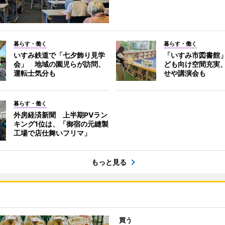
暮らす・働く
暮らす・働く
いすみ鉄道で「七夕飾り見学
「いすみ市図書館
会」 地域の園児らが訪問、
ども向け空間充実
運転士気分も
せや講演会も
暮らす・働く
外房経済新聞 上半期PVラン
キング1位は、「御宿の元縫製
工場で店仕舞いフリマ」
もっと見る
買う