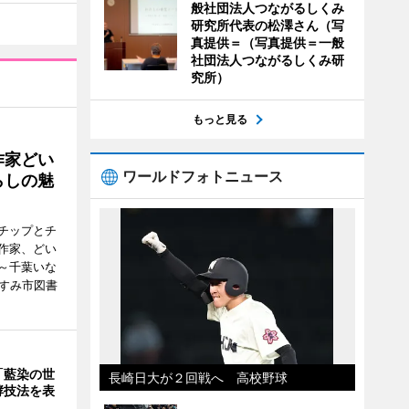
般社団法人つながるしくみ
研究所代表の松澤さん（写
真提供＝（写真提供＝一般
社団法人つながるしくみ研
究所）
もっと見る
作家どい
ワールドフォトニュース
らしの魅
チップとチ
作家、どい
～千葉いな
いすみ市図書
「藍染の世
長崎日大が２回戦へ 高校野球
酵技法を表