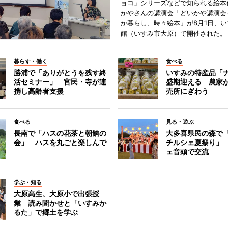
ョコ」シリーズなどで知られる絵本
かやさんの講演会「どいかや講演会
か暮らし、時々絵本」が8月1日、
館（いすみ市大原）で開催された。
暮らす・働く
食べる
勝浦で「ありがとうを残す終
いすみの特産品「
活セミナー」 官民・寺が連
盛期迎える 農家
携し高齢者支援
売所にぎわう
食べる
見る・遊ぶ
長南で「ハスの花茶と朝餉の
大多喜県民の森で
会」 ハスを丸ごと楽しんで
チルシェ夏祭り」
ェ音頭で交流
学ぶ・知る
大原高生、大原小で出張授
業 読み聞かせと「いすみか
るた」で郷土を学ぶ