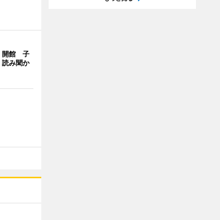
」開館 子
、読み聞か