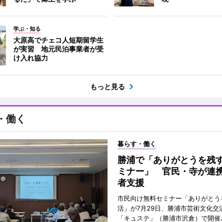
学ぶ・知る
大原高でチェコ人短期留学生
が実習 地元民泊事業者が受
け入れ協力
もっと見る
・働く
暮らす・働く
勝浦で「ありがとうを残
ミナー」 官民・寺が連
者支援
市民向け無料セミナー「ありがとう
活」が7月29日、勝浦市芸術文化交
「キュステ」（勝浦市沢倉）で開催