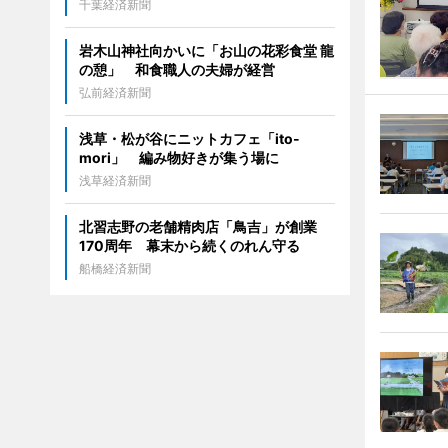
千葉経済新聞
岩木山神社向かいに「お山の花彩食堂 龍
の憩」 和食職人の夫婦が経営
弘前経済新聞
浅草・松が谷にニットカフェ「ito-
mori」 編み物好きが集う場に
浅草経済新聞
北習志野の老舗精肉店「鳥吉」が創業
170周年 幕末から続くのれん守る
船橋経済新聞