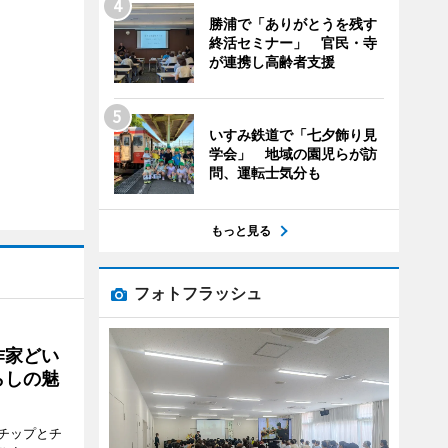
勝浦で「ありがとうを残す
終活セミナー」 官民・寺
が連携し高齢者支援
いすみ鉄道で「七夕飾り見
学会」 地域の園児らが訪
問、運転士気分も
もっと見る
フォトフラッシュ
作家どい
らしの魅
チップとチ