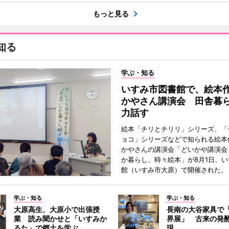
もっと見る
知る
学ぶ・知る
いすみ市図書館で、絵本
かやさん講演会 田舎暮
力話す
絵本「チリとチリリ」シリーズ、「
ョコ」シリーズなどで知られる絵本
かやさんの講演会「どいかや講演会
か暮らし、時々絵本」が8月1日、
館（いすみ市大原）で開催された。
学ぶ・知る
学ぶ・知る
大原高生、大原小で出張授
長南の大谷家具で
業 読み聞かせと「いすみか
界展」 古来の発
るた」で郷土を学ぶ
現