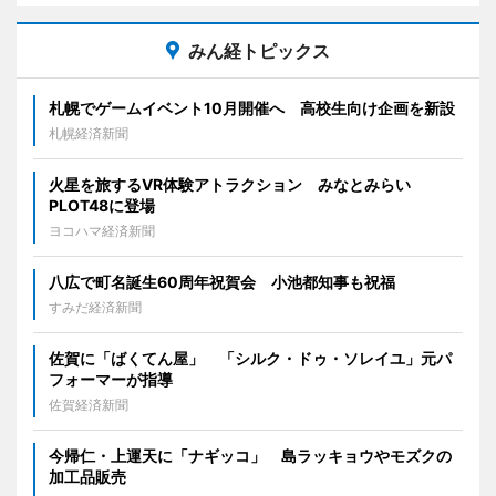
みん経トピックス
札幌でゲームイベント10月開催へ 高校生向け企画を新設
札幌経済新聞
火星を旅するVR体験アトラクション みなとみらい
PLOT48に登場
ヨコハマ経済新聞
八広で町名誕生60周年祝賀会 小池都知事も祝福
すみだ経済新聞
佐賀に「ばくてん屋」 「シルク・ドゥ・ソレイユ」元パ
フォーマーが指導
佐賀経済新聞
今帰仁・上運天に「ナギッコ」 島ラッキョウやモズクの
加工品販売