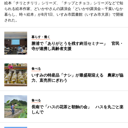
絵本「チリとチリリ」シリーズ、「チップとチョコ」シリーズなどで知
られる絵本作家、どいかやさんの講演会「どいかや講演会～千葉いなか
暮らし、時々絵本」が8月1日、いすみ市図書館（いすみ市大原）で開催
された。
暮らす・働く
勝浦で「ありがとうを残す終活セミナー」 官民・
寺が連携し高齢者支援
食べる
いすみの特産品「ナシ」が最盛期迎える 農家が協
力、直売所にぎわう
食べる
長南で「ハスの花茶と朝餉の会」 ハスを丸ごと楽
しんで