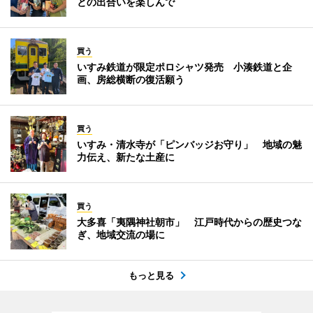
との出合いを楽しんで
買う
いすみ鉄道が限定ポロシャツ発売 小湊鉄道と企
画、房総横断の復活願う
買う
いすみ・清水寺が「ピンバッジお守り」 地域の魅
力伝え、新たな土産に
買う
大多喜「夷隅神社朝市」 江戸時代からの歴史つな
ぎ、地域交流の場に
もっと見る