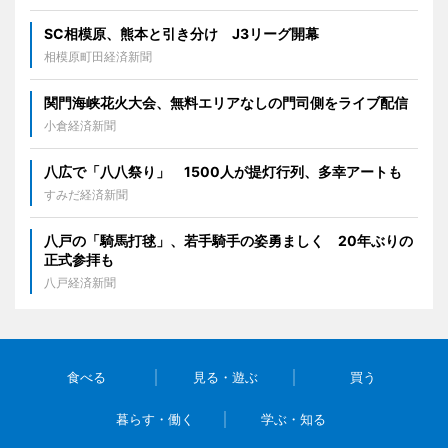
SC相模原、熊本と引き分け J3リーグ開幕
相模原町田経済新聞
関門海峡花火大会、無料エリアなしの門司側をライブ配信
小倉経済新聞
八広で「八八祭り」 1500人が提灯行列、多幸アートも
すみだ経済新聞
八戸の「騎馬打毬」、若手騎手の姿勇ましく 20年ぶりの
正式参拝も
八戸経済新聞
食べる
見る・遊ぶ
買う
暮らす・働く
学ぶ・知る