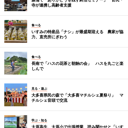
寺が連携し高齢者支援
食べる
いすみの特産品「ナシ」が最盛期迎える 農家が協
力、直売所にぎわう
食べる
長南で「ハスの花茶と朝餉の会」 ハスを丸ごと楽
しんで
見る・遊ぶ
大多喜県民の森で「大多喜マチルシェ夏祭り」 マ
チルシェ音頭で交流
学ぶ・知る
大原高生、大原小で出張授業 読み聞かせと「いす