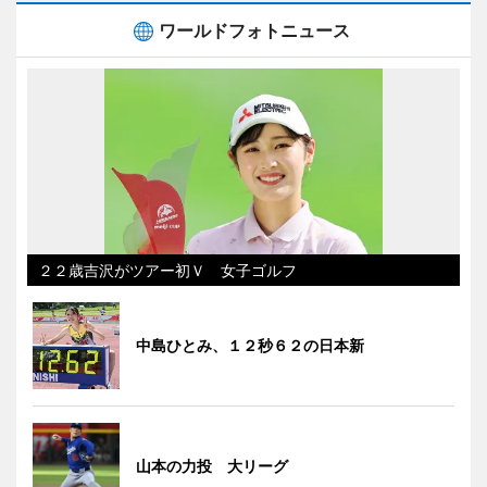
ワールドフォトニュース
２２歳吉沢がツアー初Ｖ 女子ゴルフ
中島ひとみ、１２秒６２の日本新
山本の力投 大リーグ