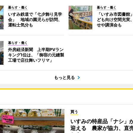
暮らす・働く
暮らす・働く
いすみ鉄道で「七夕飾り見学
「いすみ市図書館
会」 地域の園児らが訪問、
ども向け空間充実
運転士気分も
せや講演会も
暮らす・働く
外房経済新聞 上半期PVラン
キング1位は、「御宿の元縫製
工場で店仕舞いフリマ」
もっと見る
買う
いすみの特産品「ナシ」
迎える 農家が協力、直