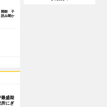
」開館 子
、読み聞か
が最盛期
売所にぎ