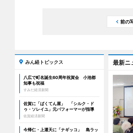
前の
みん経トピックス
最新ニ
八広で町名誕生60周年祝賀会 小池都
知事も祝福
すみだ経済新聞
佐賀に「ばくてん屋」 「シルク・ド
ゥ・ソレイユ」元パフォーマーが指導
佐賀経済新聞
今帰仁・上運天に「ナギッコ」 島ラッ