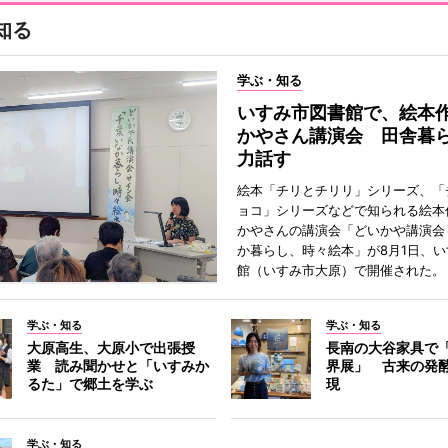
知る
学ぶ・知る
いすみ市図書館で、絵本
かやさん講演会 田舎暮
力話す
絵本「チリとチリリ」シリーズ、「
ョコ」シリーズなどで知られる絵本
かやさんの講演会「どいかや講演会
か暮らし、時々絵本」が8月1日、
館（いすみ市大原）で開催された。
学ぶ・知る
学ぶ・知る
大原高生、大原小で出張授
長南の大谷家具で
業 読み聞かせと「いすみか
界展」 古来の発
るた」で郷土を学ぶ
現
学ぶ・知る