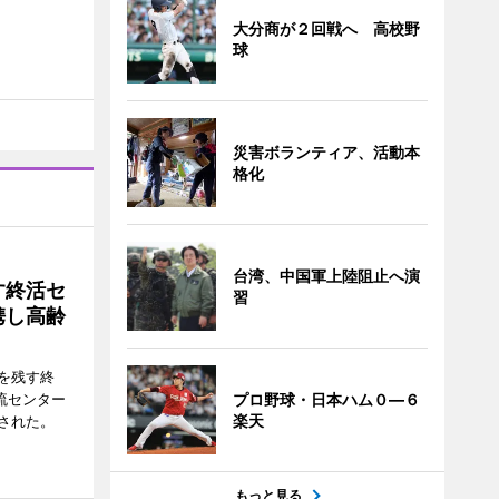
大分商が２回戦へ 高校野
球
災害ボランティア、活動本
格化
台湾、中国軍上陸阻止へ演
す終活セ
習
携し高齢
を残す終
流センター
プロ野球・日本ハム０―６
楽天
された。
もっと見る