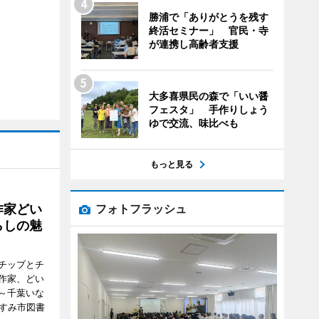
勝浦で「ありがとうを残す
終活セミナー」 官民・寺
が連携し高齢者支援
大多喜県民の森で「いい醤
フェスタ」 手作りしょう
ゆで交流、味比べも
もっと見る
作家どい
フォトフラッシュ
らしの魅
チップとチ
作家、どい
～千葉いな
いすみ市図書