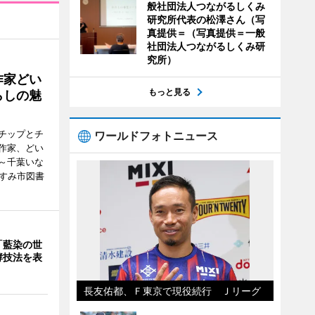
般社団法人つながるしくみ
研究所代表の松澤さん（写
真提供＝（写真提供＝一般
社団法人つながるしくみ研
究所）
作家どい
もっと見る
らしの魅
チップとチ
ワールドフォトニュース
作家、どい
～千葉いな
いすみ市図書
「藍染の世
酵技法を表
長友佑都、Ｆ東京で現役続行 Ｊリーグ