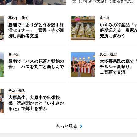
館（いすみ市大原）で開催された。
暮らす・働く
食べる
勝浦で「ありがとうを残す終
いすみの特産品「
活セミナー」 官民・寺が連
盛期迎える 農家
携し高齢者支援
売所にぎわう
食べる
見る・遊ぶ
長南で「ハスの花茶と朝餉の
大多喜県民の森で
会」 ハスを丸ごと楽しんで
チルシェ夏祭り」
ェ音頭で交流
学ぶ・知る
大原高生、大原小で出張授
業 読み聞かせと「いすみか
るた」で郷土を学ぶ
もっと見る