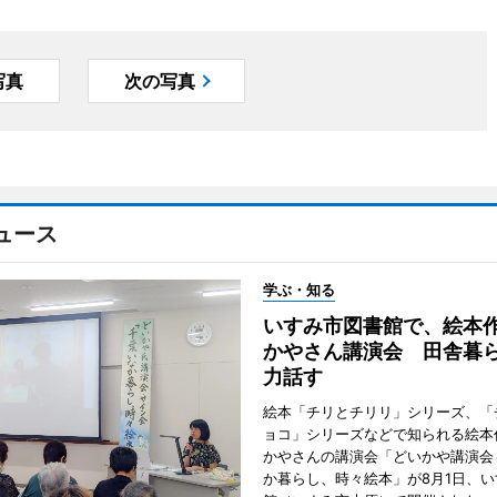
写真
次の写真
ュース
学ぶ・知る
いすみ市図書館で、絵本
かやさん講演会 田舎暮
力話す
絵本「チリとチリリ」シリーズ、「
ョコ」シリーズなどで知られる絵本
かやさんの講演会「どいかや講演会
か暮らし、時々絵本」が8月1日、