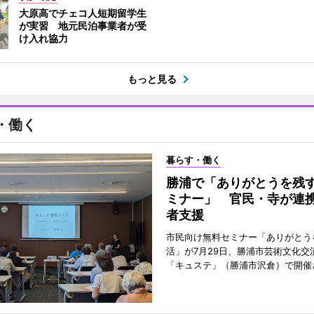
大原高でチェコ人短期留学生
が実習 地元民泊事業者が受
け入れ協力
もっと見る
・働く
暮らす・働く
勝浦で「ありがとうを残
ミナー」 官民・寺が連
者支援
市民向け無料セミナー「ありがとう
活」が7月29日、勝浦市芸術文化交
「キュステ」（勝浦市沢倉）で開催