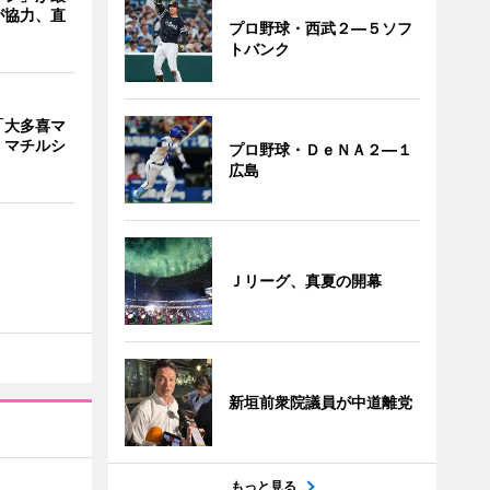
が協力、直
プロ野球・西武２―５ソフ
トバンク
「大多喜マ
 マチルシ
プロ野球・ＤｅＮＡ２―１
広島
Ｊリーグ、真夏の開幕
新垣前衆院議員が中道離党
もっと見る