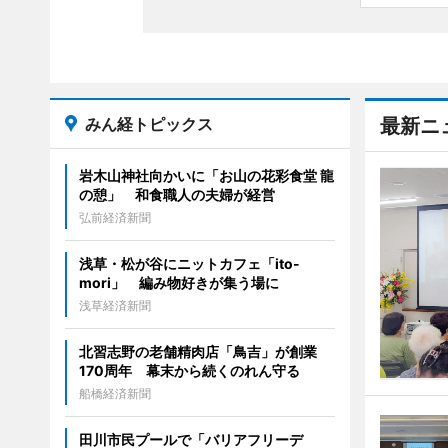
みん経トピックス
最新ニ
岩木山神社向かいに「お山の花彩食堂 龍
の憩」 和食職人の夫婦が経営
弘前経済新聞
浅草・松が谷にニットカフェ「ito-
mori」 編み物好きが集う場に
浅草経済新聞
北習志野の老舗精肉店「鳥吉」が創業
170周年 幕末から続くのれん守る
船橋経済新聞
田川市民プールで「バリアフリーデ