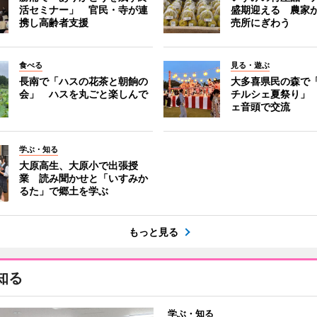
活セミナー」 官民・寺が連
盛期迎える 農家
携し高齢者支援
売所にぎわう
食べる
見る・遊ぶ
長南で「ハスの花茶と朝餉の
大多喜県民の森で
会」 ハスを丸ごと楽しんで
チルシェ夏祭り」
ェ音頭で交流
学ぶ・知る
大原高生、大原小で出張授
業 読み聞かせと「いすみか
るた」で郷土を学ぶ
もっと見る
知る
学ぶ・知る