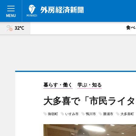
食べ
32°C
暮らす・働く
学ぶ・知る
大多喜で「市民ライタ
御宿町
いすみ市
鴨川市
勝浦市
大多喜町