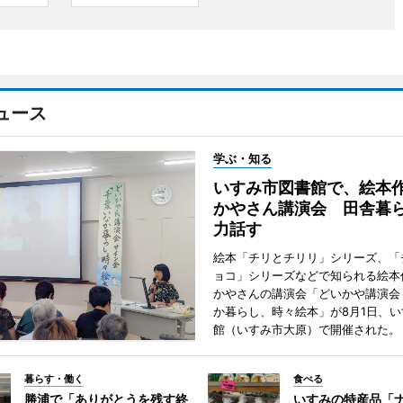
ュース
学ぶ・知る
いすみ市図書館で、絵本
かやさん講演会 田舎暮
力話す
絵本「チリとチリリ」シリーズ、「
ョコ」シリーズなどで知られる絵本
かやさんの講演会「どいかや講演会
か暮らし、時々絵本」が8月1日、
館（いすみ市大原）で開催された。
暮らす・働く
食べる
勝浦で「ありがとうを残す終
いすみの特産品「