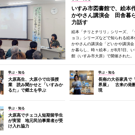
いすみ市図書館で、絵本
かやさん講演会 田舎暮
力話す
絵本「チリとチリリ」シリーズ、「
ョコ」シリーズなどで知られる絵本
かやさんの講演会「どいかや講演会
か暮らし、時々絵本」が8月1日、
館（いすみ市大原）で開催された。
学ぶ・知る
学ぶ・知る
大原高生、大原小で出張授
長南の大谷家具で
業 読み聞かせと「いすみか
界展」 古来の発
るた」で郷土を学ぶ
現
学ぶ・知る
大原高でチェコ人短期留学生
が実習 地元民泊事業者が受
け入れ協力