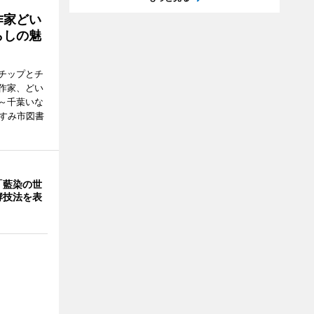
作家どい
らしの魅
チップとチ
作家、どい
～千葉いな
いすみ市図書
「藍染の世
酵技法を表