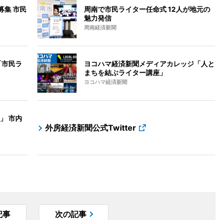
募集 市民
周南で市民ライター任命式 12人が地元の
魅力発信
周南経済新聞
「市民ラ
ヨコハマ経済新聞メディアカレッジ「人と
まちを結ぶライター講座」
ヨコハマ経済新聞
」 市内
外房経済新聞公式Twitter
記事
次の記事