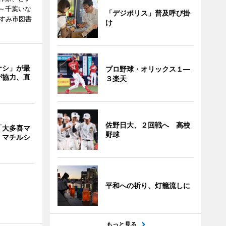
～千葉いな
「デジポリス」普及呼び掛
いすみ市図書
け
ナシ」が最
プロ野球・オリックス１―
が協力、直
３楽天
佐野日大、２回戦へ 高校
「大多喜マ
野球
 マチルシ
平和への祈り、灯籠流しに
もっと見る