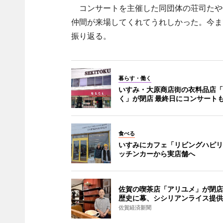
コンサートを主催した同団体の荘司たや
仲間が来場してくれてうれしかった。今ま
振り返る。
暮らす・働く
いすみ・大原商店街の衣料品店「
く」が閉店 最終日にコンサート
食べる
いすみにカフェ「リビングハピリ
ッチンカーから実店舗へ
佐賀の喫茶店「アリユメ」が閉店 
歴史に幕、シシリアンライス提供
佐賀経済新聞