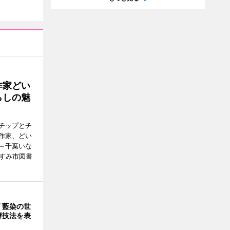
作家どい
らしの魅
チップとチ
作家、どい
～千葉いな
いすみ市図書
「藍染の世
酵技法を表