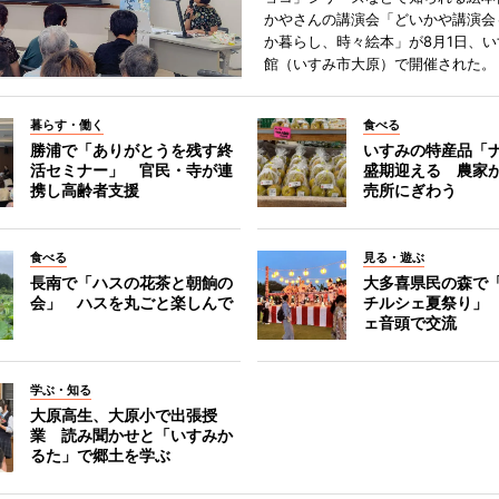
かやさんの講演会「どいかや講演会
か暮らし、時々絵本」が8月1日、
館（いすみ市大原）で開催された。
暮らす・働く
食べる
勝浦で「ありがとうを残す終
いすみの特産品「
活セミナー」 官民・寺が連
盛期迎える 農家
携し高齢者支援
売所にぎわう
食べる
見る・遊ぶ
長南で「ハスの花茶と朝餉の
大多喜県民の森で
会」 ハスを丸ごと楽しんで
チルシェ夏祭り」
ェ音頭で交流
学ぶ・知る
大原高生、大原小で出張授
業 読み聞かせと「いすみか
るた」で郷土を学ぶ