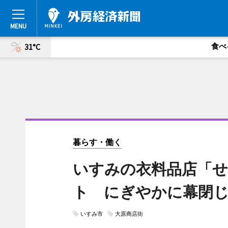
食べ
31°C
暮らす・働く
いすみの衣料品店「せ
ト にぎやかに幕閉
いすみ市
大原商店街