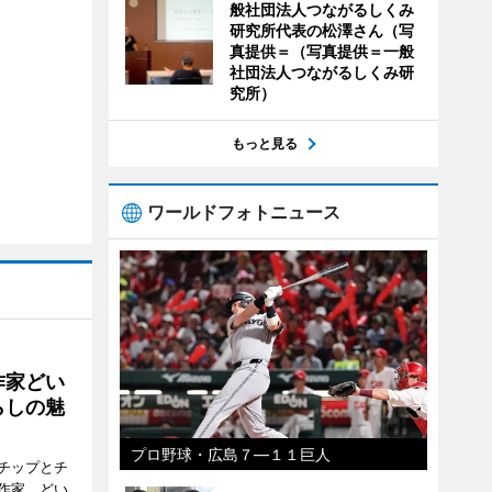
般社団法人つながるしくみ
研究所代表の松澤さん（写
真提供＝（写真提供＝一般
社団法人つながるしくみ研
究所）
もっと見る
ワールドフォトニュース
作家どい
らしの魅
プロ野球・広島７―１１巨人
チップとチ
作家、どい