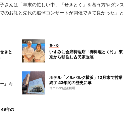
子さんは「年末の忙しい中、『せきとく』を慕う方やダンス
でのお礼と先代の追悼コンサートが開催できて良かった」と
食べる
せきと
いすみに会席料理店「御料理とく竹」 東
も
京から移住し古民家改装
ホテル「メルパルク横浜」12月末で営業
終了 43年間の歴史に幕
ー」 キ
ヨコハマ経済新聞
49年の