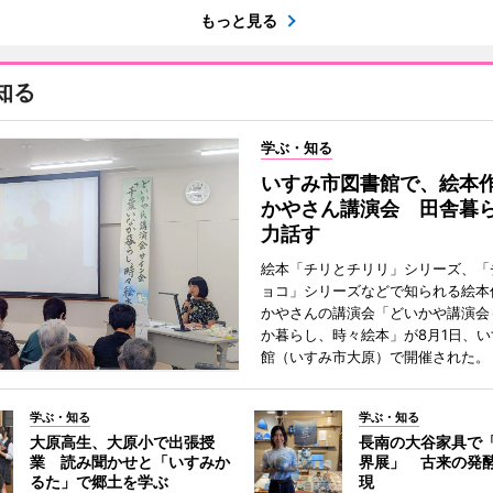
もっと見る
知る
学ぶ・知る
いすみ市図書館で、絵本
かやさん講演会 田舎暮
力話す
絵本「チリとチリリ」シリーズ、「
ョコ」シリーズなどで知られる絵本
かやさんの講演会「どいかや講演会
か暮らし、時々絵本」が8月1日、
館（いすみ市大原）で開催された。
学ぶ・知る
学ぶ・知る
大原高生、大原小で出張授
長南の大谷家具で
業 読み聞かせと「いすみか
界展」 古来の発
るた」で郷土を学ぶ
現