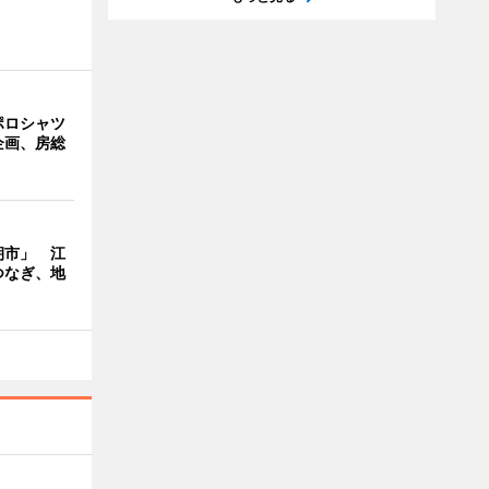
ポロシャツ
企画、房総
朝市」 江
つなぎ、地