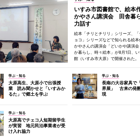
いすみ市図書館で、絵本
かやさん講演会 田舎暮
力話す
絵本「チリとチリリ」シリーズ、「
ョコ」シリーズなどで知られる絵本
かやさんの講演会「どいかや講演会
か暮らし、時々絵本」が8月1日、
館（いすみ市大原）で開催された。
学ぶ・知る
学ぶ・知る
大原高生、大原小で出張授
長南の大谷家具で
業 読み聞かせと「いすみか
界展」 古来の発
るた」で郷土を学ぶ
現
学ぶ・知る
大原高でチェコ人短期留学生
が実習 地元民泊事業者が受
け入れ協力