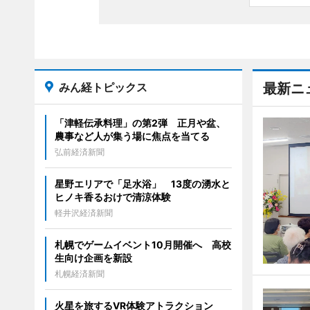
みん経トピックス
最新ニ
「津軽伝承料理」の第2弾 正月や盆、
農事など人が集う場に焦点を当てる
弘前経済新聞
星野エリアで「足水浴」 13度の湧水と
ヒノキ香るおけで清涼体験
軽井沢経済新聞
札幌でゲームイベント10月開催へ 高校
生向け企画を新設
札幌経済新聞
火星を旅するVR体験アトラクション