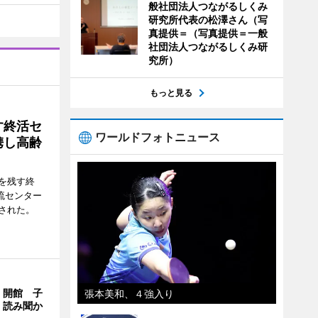
般社団法人つながるしくみ
研究所代表の松澤さん（写
真提供＝（写真提供＝一般
社団法人つながるしくみ研
究所）
もっと見る
す終活セ
ワールドフォトニュース
携し高齢
を残す終
流センター
された。
」開館 子
張本美和、４強入り
、読み聞か