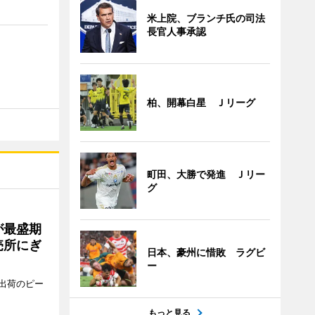
米上院、ブランチ氏の司法
長官人事承認
柏、開幕白星 Ｊリーグ
町田、大勝で発進 Ｊリー
グ
が最盛期
売所にぎ
日本、豪州に惜敗 ラグビ
ー
出荷のピー
もっと見る