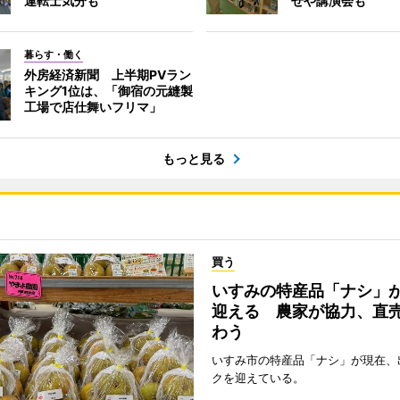
運転士気分も
せや講演会も
暮らす・働く
外房経済新聞 上半期PVラン
キング1位は、「御宿の元縫製
工場で店仕舞いフリマ」
もっと見る
買う
いすみの特産品「ナシ」
迎える 農家が協力、直
わう
いすみ市の特産品「ナシ」が現在、
クを迎えている。