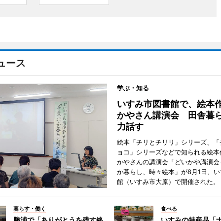
ュース
学ぶ・知る
いすみ市図書館で、絵本
かやさん講演会 田舎暮
力話す
絵本「チリとチリリ」シリーズ、「
ョコ」シリーズなどで知られる絵本
かやさんの講演会「どいかや講演会
か暮らし、時々絵本」が8月1日、
館（いすみ市大原）で開催された。
暮らす・働く
食べる
勝浦で「ありがとうを残す終
いすみの特産品「