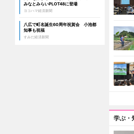
みなとみらいPLOT48に登場
ヨコハマ経済新聞
八広で町名誕生60周年祝賀会 小池都
知事も祝福
すみだ経済新聞
学ぶ・