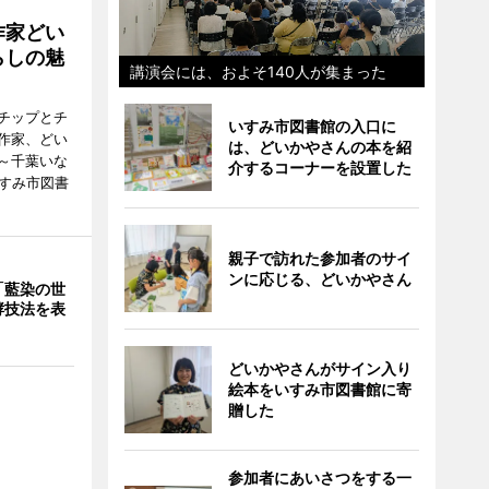
作家どい
らしの魅
講演会には、およそ140人が集まった
チップとチ
いすみ市図書館の入口に
作家、どい
は、どいかやさんの本を紹
～千葉いな
介するコーナーを設置した
いすみ市図書
親子で訪れた参加者のサイ
ンに応じる、どいかやさん
「藍染の世
酵技法を表
どいかやさんがサイン入り
絵本をいすみ市図書館に寄
贈した
参加者にあいさつをする一