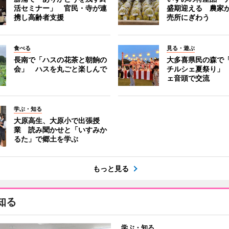
活セミナー」 官民・寺が連
盛期迎える 農家
携し高齢者支援
売所にぎわう
食べる
見る・遊ぶ
長南で「ハスの花茶と朝餉の
大多喜県民の森で
会」 ハスを丸ごと楽しんで
チルシェ夏祭り」
ェ音頭で交流
学ぶ・知る
大原高生、大原小で出張授
業 読み聞かせと「いすみか
るた」で郷土を学ぶ
もっと見る
知る
学ぶ・知る