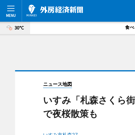
食べ
30°C
ニュース地図
いすみ「札森さくら
で夜桜散策も
いすみ市札森27