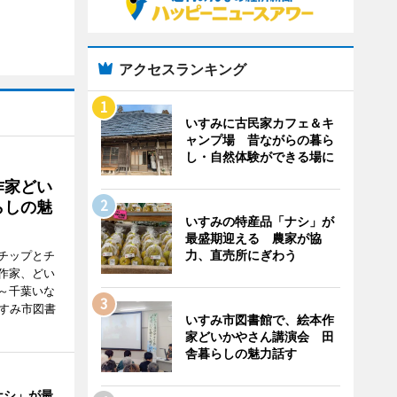
アクセスランキング
いすみに古民家カフェ＆キ
ャンプ場 昔ながらの暮ら
し・自然体験ができる場に
作家どい
らしの魅
いすみの特産品「ナシ」が
最盛期迎える 農家が協
力、直売所にぎわう
チップとチ
作家、どい
～千葉いな
いすみ市図書
いすみ市図書館で、絵本作
家どいかやさん講演会 田
舎暮らしの魅力話す
ナシ」が最