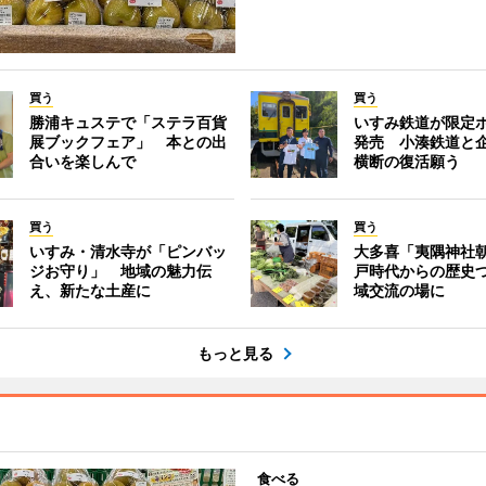
買う
買う
勝浦キュステで「ステラ百貨
いすみ鉄道が限定
展ブックフェア」 本との出
発売 小湊鉄道と
合いを楽しんで
横断の復活願う
買う
買う
いすみ・清水寺が「ピンバッ
大多喜「夷隅神社
ジお守り」 地域の魅力伝
戸時代からの歴史
え、新たな土産に
域交流の場に
もっと見る
食べる