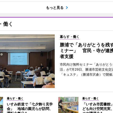
もっと見る
・働く
暮らす・働く
勝浦で「ありがとうを残
ミナー」 官民・寺が連
者支援
市民向け無料セミナー「ありがとう
活」が7月29日、勝浦市芸術文化交
「キュステ」（勝浦市沢倉）で開催
暮らす・働く
暮らす・働く
いすみ鉄道で「七夕飾り見学
「いすみ市図書館
会」 地域の園児らが訪問、
ども向け空間充実