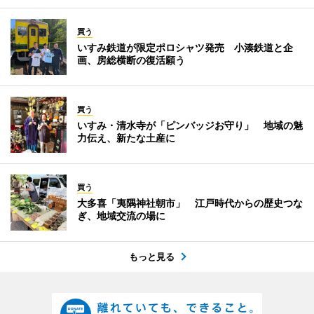
買う
いすみ鉄道が限定ポロシャツ発売 小湊鉄道と企
画、房総横断の復活願う
買う
いすみ・清水寺が「ピンバッジお守り」 地域の魅
力伝え、新たな土産に
買う
大多喜「夷隅神社朝市」 江戸時代からの歴史つな
ぎ、地域交流の場に
もっと見る