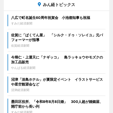
みん経トピックス
八広で町名誕生60周年祝賀会 小池都知事も祝福
すみだ経済新聞
佐賀に「ばくてん屋」 「シルク・ドゥ・ソレイユ」元パ
フォーマーが指導
佐賀経済新聞
今帰仁・上運天に「ナギッコ」 島ラッキョウやモズクの
加工品販売
やんばる経済新聞
沼津「淡島ホテル」が夏限定イベント イラストサービス
や星空観望会など
沼津経済新聞
墨田区役所、「令和8年8月8日婚」 300人超が婚姻届、
開庁前から長い列
すみだ経済新聞