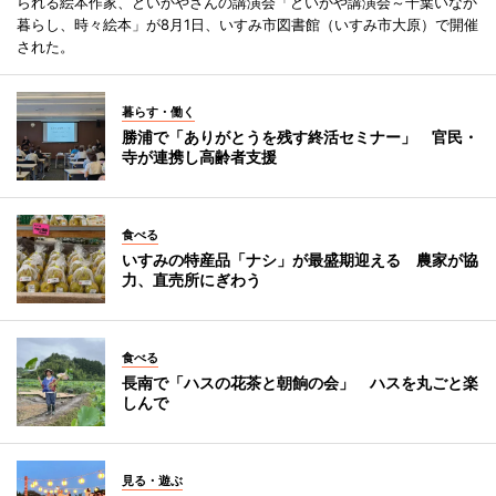
られる絵本作家、どいかやさんの講演会「どいかや講演会～千葉いなか
暮らし、時々絵本」が8月1日、いすみ市図書館（いすみ市大原）で開催
された。
暮らす・働く
勝浦で「ありがとうを残す終活セミナー」 官民・
寺が連携し高齢者支援
食べる
いすみの特産品「ナシ」が最盛期迎える 農家が協
力、直売所にぎわう
食べる
長南で「ハスの花茶と朝餉の会」 ハスを丸ごと楽
しんで
見る・遊ぶ