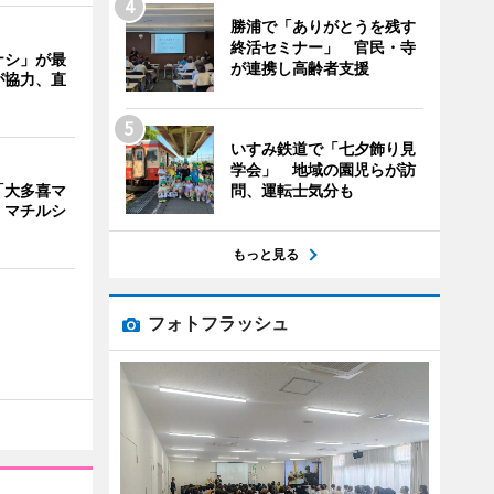
勝浦で「ありがとうを残す
終活セミナー」 官民・寺
ナシ」が最
が連携し高齢者支援
が協力、直
いすみ鉄道で「七夕飾り見
学会」 地域の園児らが訪
問、運転士気分も
「大多喜マ
 マチルシ
もっと見る
フォトフラッシュ