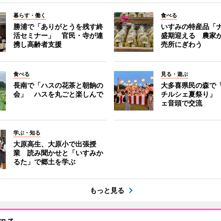
暮らす・働く
食べる
勝浦で「ありがとうを残す終
いすみの特産品「
活セミナー」 官民・寺が連
盛期迎える 農家
携し高齢者支援
売所にぎわう
食べる
見る・遊ぶ
長南で「ハスの花茶と朝餉の
大多喜県民の森で
会」 ハスを丸ごと楽しんで
チルシェ夏祭り」
ェ音頭で交流
学ぶ・知る
大原高生、大原小で出張授
業 読み聞かせと「いすみか
るた」で郷土を学ぶ
もっと見る