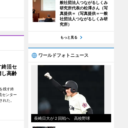
般社団法人つながるしくみ
研究所代表の松澤さん（写
真提供＝（写真提供＝一般
社団法人つながるしくみ研
究所）
もっと見る
ワールドフォトニュース
す終活セ
携し高齢
を残す終
流センター
された。
長崎日大が２回戦へ 高校野球