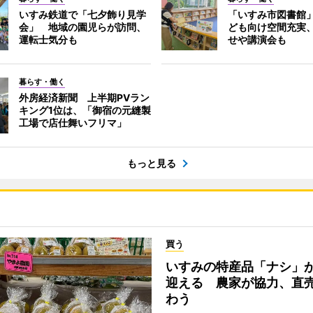
いすみ鉄道で「七夕飾り見学
「いすみ市図書館
会」 地域の園児らが訪問、
ども向け空間充実
運転士気分も
せや講演会も
暮らす・働く
外房経済新聞 上半期PVラン
キング1位は、「御宿の元縫製
工場で店仕舞いフリマ」
もっと見る
買う
いすみの特産品「ナシ」
迎える 農家が協力、直
わう