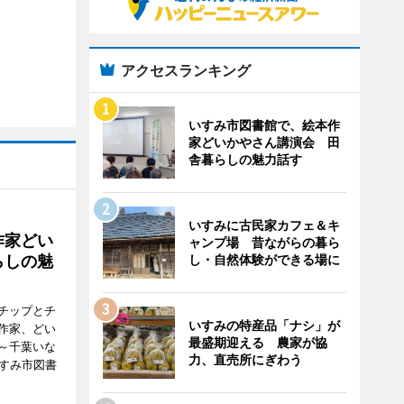
アクセスランキング
いすみ市図書館で、絵本作
家どいかやさん講演会 田
舎暮らしの魅力話す
いすみに古民家カフェ＆キ
作家どい
ャンプ場 昔ながらの暮ら
し・自然体験ができる場に
らしの魅
チップとチ
いすみの特産品「ナシ」が
作家、どい
最盛期迎える 農家が協
～千葉いな
力、直売所にぎわう
いすみ市図書