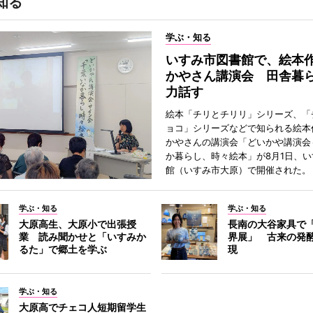
知る
学ぶ・知る
いすみ市図書館で、絵本
かやさん講演会 田舎暮
力話す
絵本「チリとチリリ」シリーズ、「
ョコ」シリーズなどで知られる絵本
かやさんの講演会「どいかや講演会
か暮らし、時々絵本」が8月1日、
館（いすみ市大原）で開催された。
学ぶ・知る
学ぶ・知る
大原高生、大原小で出張授
長南の大谷家具で
業 読み聞かせと「いすみか
界展」 古来の発
るた」で郷土を学ぶ
現
学ぶ・知る
大原高でチェコ人短期留学生