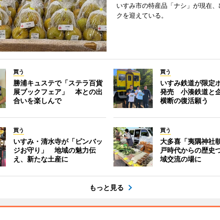
いすみ市の特産品「ナシ」が現在、
クを迎えている。
買う
買う
勝浦キュステで「ステラ百貨
いすみ鉄道が限定
展ブックフェア」 本との出
発売 小湊鉄道と
合いを楽しんで
横断の復活願う
買う
買う
いすみ・清水寺が「ピンバッ
大多喜「夷隅神社
ジお守り」 地域の魅力伝
戸時代からの歴史
え、新たな土産に
域交流の場に
もっと見る