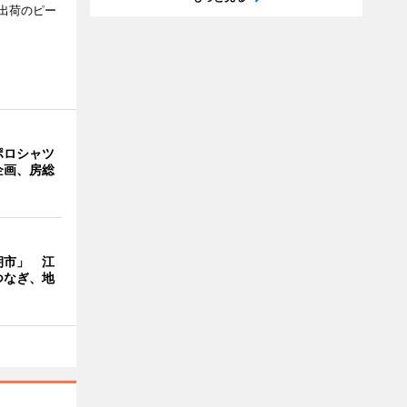
出荷のピー
ポロシャツ
企画、房総
朝市」 江
つなぎ、地