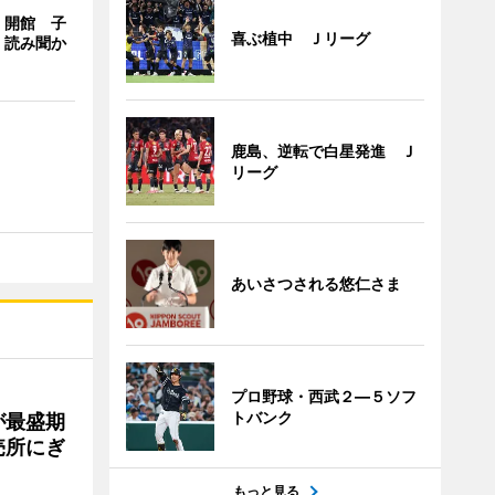
」開館 子
喜ぶ植中 Ｊリーグ
、読み聞か
鹿島、逆転で白星発進 Ｊ
リーグ
あいさつされる悠仁さま
プロ野球・西武２―５ソフ
トバンク
が最盛期
売所にぎ
もっと見る