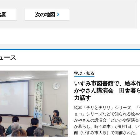
地図
次の地図
ュース
学ぶ・知る
いすみ市図書館で、絵本
かやさん講演会 田舎暮
力話す
絵本「チリとチリリ」シリーズ、「
ョコ」シリーズなどで知られる絵本
かやさんの講演会「どいかや講演会
か暮らし、時々絵本」が8月1日、
館（いすみ市大原）で開催された。