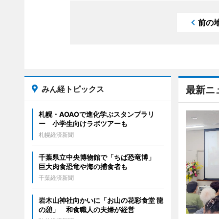
前の
みん経トピックス
最新ニ
札幌・AOAOで進化学ぶスタンプラリ
ー 小学生向けラボツアーも
札幌経済新聞
千葉県立中央博物館で「ちば恐竜博」
巨大肉食恐竜や海の捕食者も
千葉経済新聞
岩木山神社向かいに「お山の花彩食堂 龍
の憩」 和食職人の夫婦が経営