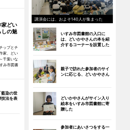
講演会には、およそ140人が集まった
作家どい
らしの魅
いすみ市図書館の入口に
は、どいかやさんの本を紹
介するコーナーを設置した
チップとチ
作家、どい
～千葉いな
いすみ市図書
親子で訪れた参加者のサイ
ンに応じる、どいかやさん
「藍染の世
どいかやさんがサイン入り
酵技法を表
絵本をいすみ市図書館に寄
贈した
参加者にあいさつをする一