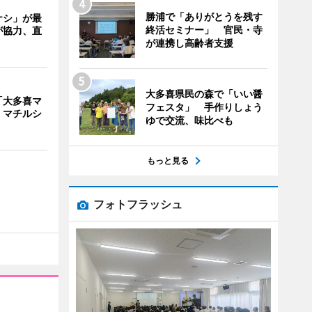
勝浦で「ありがとうを残す
ナシ」が最
終活セミナー」 官民・寺
が協力、直
が連携し高齢者支援
大多喜県民の森で「いい醤
「大多喜マ
フェスタ」 手作りしょう
 マチルシ
ゆで交流、味比べも
もっと見る
フォトフラッシュ