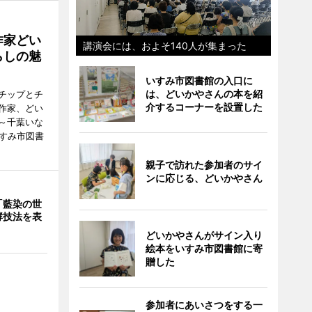
作家どい
講演会には、およそ140人が集まった
らしの魅
いすみ市図書館の入口に
は、どいかやさんの本を紹
チップとチ
介するコーナーを設置した
作家、どい
～千葉いな
いすみ市図書
親子で訪れた参加者のサイ
ンに応じる、どいかやさん
「藍染の世
酵技法を表
どいかやさんがサイン入り
絵本をいすみ市図書館に寄
贈した
参加者にあいさつをする一