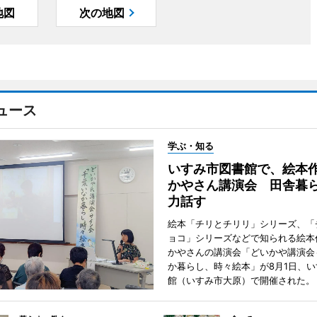
地図
次の地図
ュース
学ぶ・知る
いすみ市図書館で、絵本
かやさん講演会 田舎暮
力話す
絵本「チリとチリリ」シリーズ、「
ョコ」シリーズなどで知られる絵本
かやさんの講演会「どいかや講演会
か暮らし、時々絵本」が8月1日、
館（いすみ市大原）で開催された。