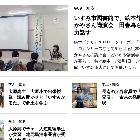
学ぶ・知る
いすみ市図書館で、絵本
かやさん講演会 田舎暮
力話す
絵本「チリとチリリ」シリーズ、「
ョコ」シリーズなどで知られる絵本
かやさんの講演会「どいかや講演会
か暮らし、時々絵本」が8月1日、
館（いすみ市大原）で開催された。
学ぶ・知る
学ぶ・知る
大原高生、大原小で出張授
長南の大谷家具で
業 読み聞かせと「いすみか
界展」 古来の発
るた」で郷土を学ぶ
現
学ぶ・知る
大原高でチェコ人短期留学生
が実習 地元民泊事業者が受
け入れ協力