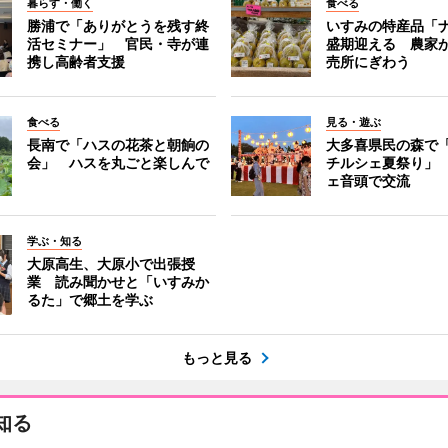
暮らす・働く
食べる
勝浦で「ありがとうを残す終
いすみの特産品「
活セミナー」 官民・寺が連
盛期迎える 農家
携し高齢者支援
売所にぎわう
食べる
見る・遊ぶ
長南で「ハスの花茶と朝餉の
大多喜県民の森で
会」 ハスを丸ごと楽しんで
チルシェ夏祭り」
ェ音頭で交流
学ぶ・知る
大原高生、大原小で出張授
業 読み聞かせと「いすみか
るた」で郷土を学ぶ
もっと見る
知る