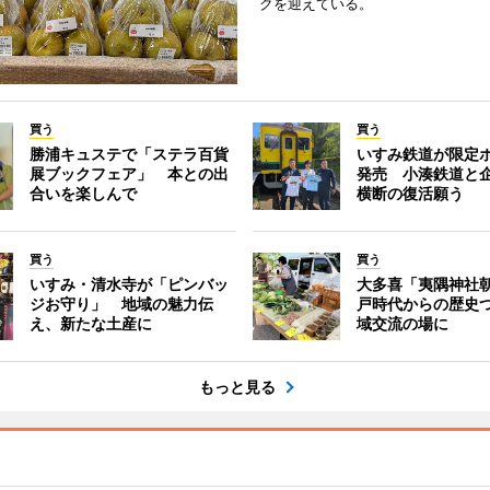
クを迎えている。
買う
買う
勝浦キュステで「ステラ百貨
いすみ鉄道が限定
展ブックフェア」 本との出
発売 小湊鉄道と
合いを楽しんで
横断の復活願う
買う
買う
いすみ・清水寺が「ピンバッ
大多喜「夷隅神社
ジお守り」 地域の魅力伝
戸時代からの歴史
え、新たな土産に
域交流の場に
もっと見る