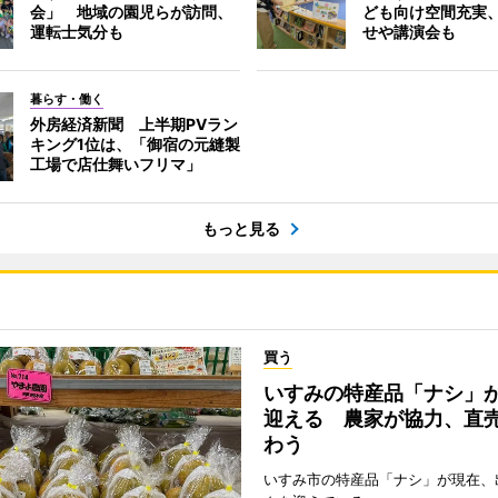
会」 地域の園児らが訪問、
ども向け空間充実
運転士気分も
せや講演会も
暮らす・働く
外房経済新聞 上半期PVラン
キング1位は、「御宿の元縫製
工場で店仕舞いフリマ」
もっと見る
買う
いすみの特産品「ナシ」
迎える 農家が協力、直
わう
いすみ市の特産品「ナシ」が現在、