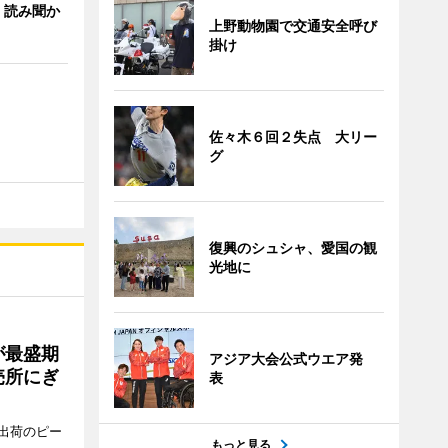
、読み聞か
上野動物園で交通安全呼び
掛け
佐々木６回２失点 大リー
グ
復興のシュシャ、愛国の観
光地に
が最盛期
アジア大会公式ウエア発
売所にぎ
表
出荷のピー
もっと見る