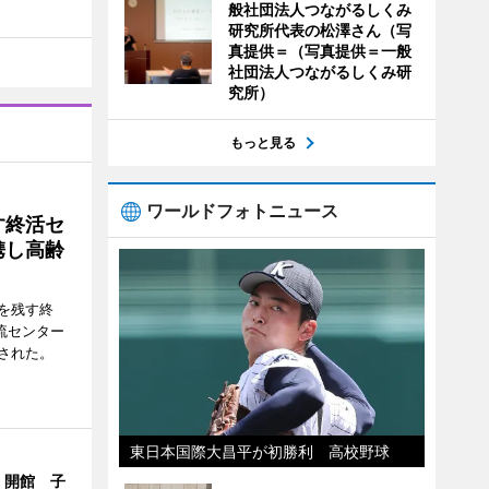
般社団法人つながるしくみ
研究所代表の松澤さん（写
真提供＝（写真提供＝一般
社団法人つながるしくみ研
究所）
もっと見る
ワールドフォトニュース
す終活セ
携し高齢
を残す終
流センター
された。
東日本国際大昌平が初勝利 高校野球
」開館 子