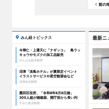
前の
みん経トピックス
最新ニ
今帰仁・上運天に「ナギッコ」 島ラッ
キョウやモズクの加工品販売
やんばる経済新聞
沼津「淡島ホテル」が夏限定イベント
イラストサービスや星空観望会など
沼津経済新聞
墨田区役所、「令和8年8月8日婚」
300人超が婚姻届、開庁前から長い列
すみだ経済新聞