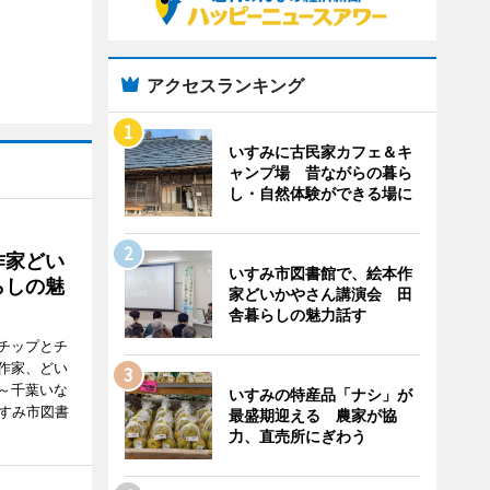
アクセスランキング
いすみに古民家カフェ＆キ
ャンプ場 昔ながらの暮ら
し・自然体験ができる場に
作家どい
いすみ市図書館で、絵本作
らしの魅
家どいかやさん講演会 田
舎暮らしの魅力話す
チップとチ
作家、どい
～千葉いな
いすみの特産品「ナシ」が
いすみ市図書
最盛期迎える 農家が協
力、直売所にぎわう