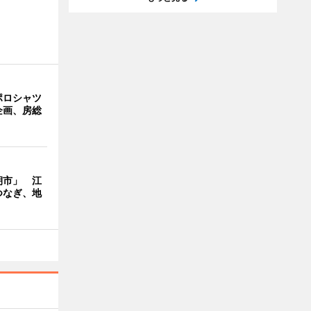
ポロシャツ
企画、房総
朝市」 江
つなぎ、地