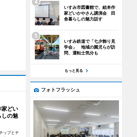
いすみ市図書館で、絵本作
家どいかやさん講演会 田
舎暮らしの魅力話す
いすみ鉄道で「七夕飾り見
学会」 地域の園児らが訪
問、運転士気分も
もっと見る
フォトフラッシュ
作家どい
らしの魅
チップとチ