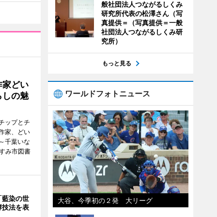
般社団法人つながるしくみ
研究所代表の松澤さん（写
真提供＝（写真提供＝一般
社団法人つながるしくみ研
究所）
もっと見る
作家どい
ワールドフォトニュース
らしの魅
チップとチ
作家、どい
～千葉いな
いすみ市図書
「藍染の世
大谷、今季初の２発 大リーグ
酵技法を表