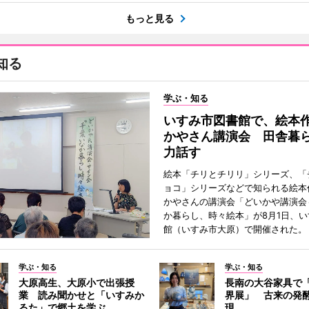
もっと見る
知る
学ぶ・知る
いすみ市図書館で、絵本
かやさん講演会 田舎暮
力話す
絵本「チリとチリリ」シリーズ、「
ョコ」シリーズなどで知られる絵本
かやさんの講演会「どいかや講演会
か暮らし、時々絵本」が8月1日、
館（いすみ市大原）で開催された。
学ぶ・知る
学ぶ・知る
大原高生、大原小で出張授
長南の大谷家具で
業 読み聞かせと「いすみか
界展」 古来の発
るた」で郷土を学ぶ
現