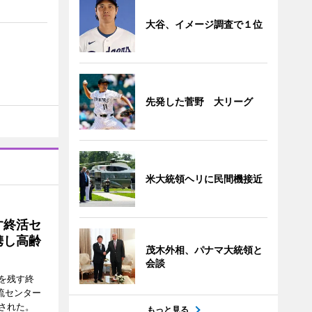
大谷、イメージ調査で１位
先発した菅野 大リーグ
米大統領ヘリに民間機接近
す終活セ
携し高齢
茂木外相、パナマ大統領と
会談
を残す終
流センター
された。
もっと見る