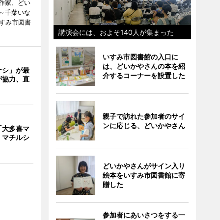
作家、どい
～千葉いな
いすみ市図書
講演会には、およそ140人が集まった
いすみ市図書館の入口に
は、どいかやさんの本を紹
ナシ」が最
介するコーナーを設置した
が協力、直
親子で訪れた参加者のサイ
ンに応じる、どいかやさん
「大多喜マ
 マチルシ
どいかやさんがサイン入り
絵本をいすみ市図書館に寄
贈した
参加者にあいさつをする一