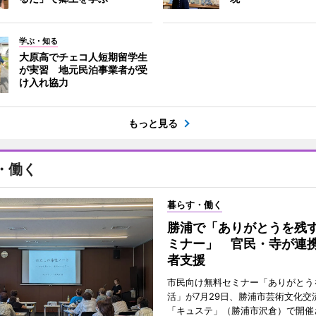
学ぶ・知る
大原高でチェコ人短期留学生
が実習 地元民泊事業者が受
け入れ協力
もっと見る
・働く
暮らす・働く
勝浦で「ありがとうを残
ミナー」 官民・寺が連
者支援
市民向け無料セミナー「ありがとう
活」が7月29日、勝浦市芸術文化交
「キュステ」（勝浦市沢倉）で開催