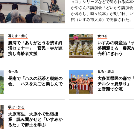
ョコ」シリーズなどで知られる絵本
かやさんの講演会「どいかや講演会
か暮らし、時々絵本」が8月1日、
館（いすみ市大原）で開催された。
暮らす・働く
食べる
勝浦で「ありがとうを残す終
いすみの特産品「
活セミナー」 官民・寺が連
盛期迎える 農家
携し高齢者支援
売所にぎわう
食べる
見る・遊ぶ
長南で「ハスの花茶と朝餉の
大多喜県民の森で
会」 ハスを丸ごと楽しんで
チルシェ夏祭り」
ェ音頭で交流
学ぶ・知る
大原高生、大原小で出張授
業 読み聞かせと「いすみか
るた」で郷土を学ぶ