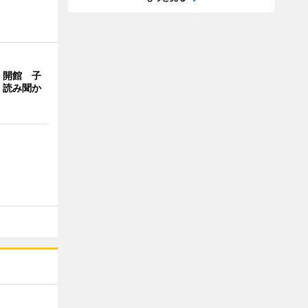
」開館 子
、読み聞か