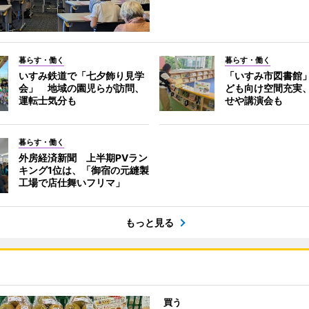
暮らす・働く
暮らす・働く
いすみ鉄道で「七夕飾り見学
「いすみ市図書館
会」 地域の園児らが訪問、
ども向け空間充実
運転士気分も
せや講演会も
暮らす・働く
外房経済新聞 上半期PVラン
キング1位は、「御宿の元縫製
工場で店仕舞いフリマ」
もっと見る
買う