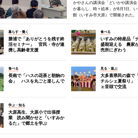
かやさんの講演会「どいかや講演会
か暮らし、時々絵本」が8月1日、
館（いすみ市大原）で開催された。
暮らす・働く
食べる
勝浦で「ありがとうを残す終
いすみの特産品「
活セミナー」 官民・寺が連
盛期迎える 農家
携し高齢者支援
売所にぎわう
食べる
見る・遊ぶ
長南で「ハスの花茶と朝餉の
大多喜県民の森で
会」 ハスを丸ごと楽しんで
チルシェ夏祭り」
ェ音頭で交流
学ぶ・知る
大原高生、大原小で出張授
業 読み聞かせと「いすみか
るた」で郷土を学ぶ