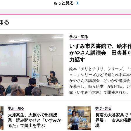
もっと見る
知る
学ぶ・知る
いすみ市図書館で、絵本
かやさん講演会 田舎暮
力話す
絵本「チリとチリリ」シリーズ、「
ョコ」シリーズなどで知られる絵本
かやさんの講演会「どいかや講演会
か暮らし、時々絵本」が8月1日、
館（いすみ市大原）で開催された。
学ぶ・知る
学ぶ・知る
大原高生、大原小で出張授
長南の大谷家具で
業 読み聞かせと「いすみか
界展」 古来の発
るた」で郷土を学ぶ
現