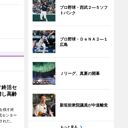
プロ野球・西武２―５ソフ
トバンク
プロ野球・ＤｅＮＡ２―１
広島
Ｊリーグ、真夏の開幕
す終活セ
携し高齢
新垣前衆院議員が中道離党
を残す終
流センター
された。
もっと見る