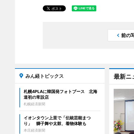
前の
みん経トピックス
最新ニ
札幌4PLAに韓国発フォトブース 北海
道初の常設店
札幌経済新聞
イオンタウン上里で「伝統芸能まつ
り」 獅子舞や太鼓、着物体験も
本庄経済新聞