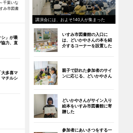
～千葉いな
いすみ市図書
講演会には、およそ140人が集まった
いすみ市図書館の入口に
ナシ」が最
は、どいかやさんの本を紹
が協力、直
介するコーナーを設置した
親子で訪れた参加者のサイ
「大多喜マ
ンに応じる、どいかやさん
 マチルシ
どいかやさんがサイン入り
絵本をいすみ市図書館に寄
贈した
参加者にあいさつをする一