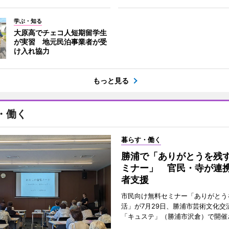
学ぶ・知る
大原高でチェコ人短期留学生
が実習 地元民泊事業者が受
け入れ協力
もっと見る
・働く
暮らす・働く
勝浦で「ありがとうを残
ミナー」 官民・寺が連
者支援
市民向け無料セミナー「ありがとう
活」が7月29日、勝浦市芸術文化交
「キュステ」（勝浦市沢倉）で開催