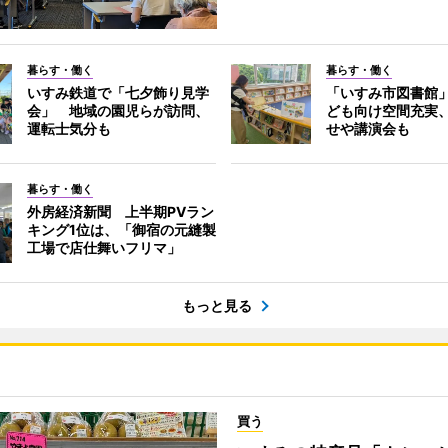
暮らす・働く
暮らす・働く
いすみ鉄道で「七夕飾り見学
「いすみ市図書館
会」 地域の園児らが訪問、
ども向け空間充実
運転士気分も
せや講演会も
暮らす・働く
外房経済新聞 上半期PVラン
キング1位は、「御宿の元縫製
工場で店仕舞いフリマ」
もっと見る
買う