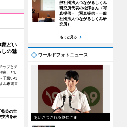
般社団法人つながるしくみ
研究所代表の松澤さん（写
真提供＝（写真提供＝一般
社団法人つながるしくみ研
究所）
もっと見る
作家どい
らしの魅
ワールドフォトニュース
チップとチ
作家、どい
～千葉いな
いすみ市図書
「藍染の世
酵技法を表
あいさつされる悠仁さま